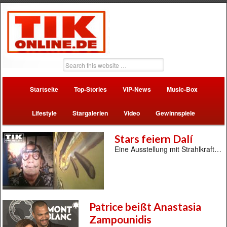
Startseite
Top-Stories
VIP-News
Music-Box
Lifestyle
Stargalerien
Video
Gewinnspiele
Stars feiern Dalí
Eine Ausstellung mit Strahlkraft…
Patrice beißt Anastasia
Zampounidis