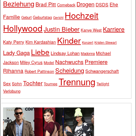
Beziehung
Drogen
Brad Pitt
Ehe
DSDS
Comeback
Hochzeit
Familie
Geburtstag
Geburt
Gericht
Hollywood
Justin Bieber
Karriere
Kanye West
Kinder
Katy Perry
Kim Kardashian
Konzert
Kristen Stewart
Liebe
Lady Gaga
Lindsay Lohan
Michael
Madonna
Premiere
Nachwuchs
Jackson
Miley Cyrus
Model
Scheidung
Rihanna
Schwangerschaft
Robert Pattinson
Trennung
Tochter
Sex
Sohn
Tournee
Twilight
Verlobung