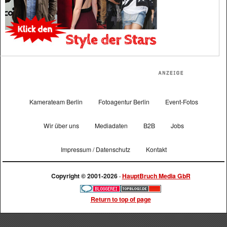
Kamerateam Berlin
Fotoagentur Berlin
Event-Fotos
Wir über uns
Mediadaten
B2B
Jobs
Impressum / Datenschutz
Kontakt
Copyright © 2001-2026 ·
HauptBruch Media GbR
Return to top of page