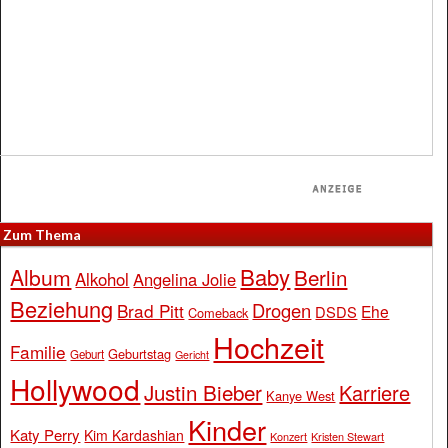
Zum Thema
Baby
Album
Berlin
Alkohol
Angelina Jolie
Beziehung
Drogen
Brad Pitt
Ehe
DSDS
Comeback
Hochzeit
Familie
Geburtstag
Geburt
Gericht
Hollywood
Justin Bieber
Karriere
Kanye West
Kinder
Katy Perry
Kim Kardashian
Konzert
Kristen Stewart