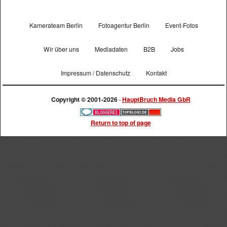
Kamerateam Berlin
Fotoagentur Berlin
Event-Fotos
Wir über uns
Mediadaten
B2B
Jobs
Impressum / Datenschutz
Kontakt
Copyright © 2001-2026 ·
HauptBruch Media GbR
Return to top of page