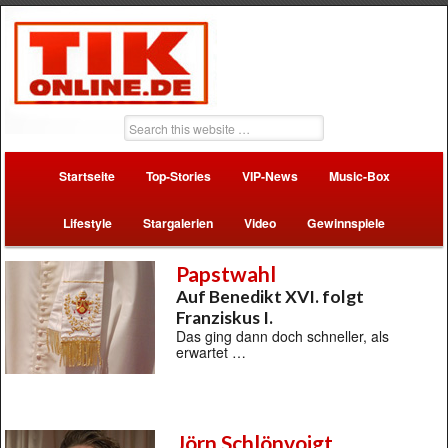
Startseite
Top-Stories
VIP-News
Music-Box
Lifestyle
Stargalerien
Video
Gewinnspiele
Papstwahl
Auf Benedikt XVI. folgt
Franziskus I.
Das ging dann doch schneller, als
erwartet …
Jörn Schlönvoigt