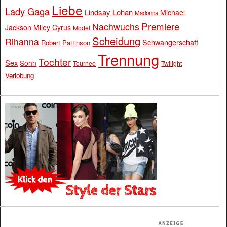
Liebe
Lady Gaga
Lindsay Lohan
Michael
Madonna
Premiere
Nachwuchs
Jackson
Miley Cyrus
Model
Scheidung
Rihanna
Schwangerschaft
Robert Pattinson
Trennung
Tochter
Sex
Sohn
Tournee
Twilight
Verlobung