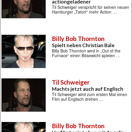
actiongeladener
Til Schweiger verspricht für seinen neuen
Hamburger „Tatort“ mehr Action …
Billy Bob Thornton
Spielt neben Christian Bale
Billy Bob Thornton wird in „Out of the
Furnace“ einen Bösewicht spielen …
Til Schweiger
Machts jetzt auch auf Englisch
Til Schweiger wird zum ersten Mal einen
Film auf Englisch drehen …
Billy Bob Thornton