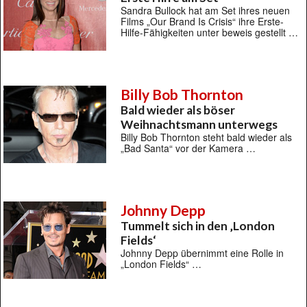
Sandra Bullock hat am Set ihres neuen
Films „Our Brand Is Crisis“ ihre Erste-
Hilfe-Fähigkeiten unter beweis gestellt …
Billy Bob Thornton
Bald wieder als böser
Weihnachtsmann unterwegs
Billy Bob Thornton steht bald wieder als
„Bad Santa“ vor der Kamera …
Johnny Depp
Tummelt sich in den ‚London
Fields‘
Johnny Depp übernimmt eine Rolle in
„London Fields“ …