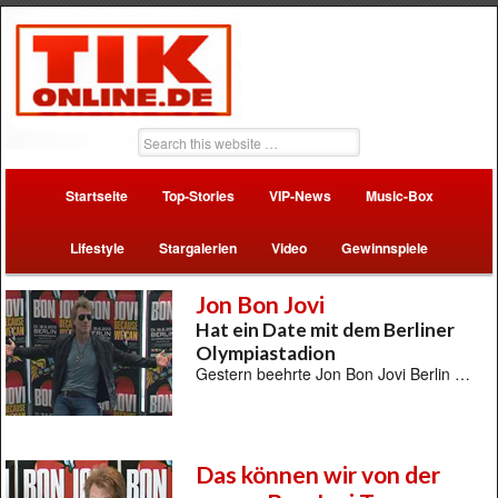
Startseite
Top-Stories
VIP-News
Music-Box
Lifestyle
Stargalerien
Video
Gewinnspiele
Jon Bon Jovi
Hat ein Date mit dem Berliner
Olympiastadion
Gestern beehrte Jon Bon Jovi Berlin …
Das können wir von der