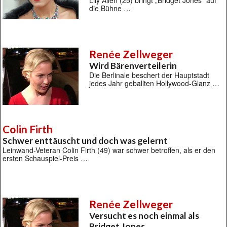
Lily Allen (25) bringt „Bridget Jones“ auf
die Bühne …
Renée Zellweger
Wird Bärenverteilerin
Die Berlinale beschert der Hauptstadt
jedes Jahr geballten Hollywood-Glanz …
Colin Firth
Schwer enttäuscht und doch was gelernt
Leinwand-Veteran Colin Firth (49) war schwer betroffen, als er den
ersten Schauspiel-Preis …
Renée Zellweger
Versucht es noch einmal als
Bridget Jones