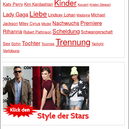
Kinder
Katy Perry
Kim Kardashian
Konzert
Kristen Stewart
Liebe
Lady Gaga
Lindsay Lohan
Michael
Madonna
Premiere
Nachwuchs
Jackson
Miley Cyrus
Model
Scheidung
Rihanna
Schwangerschaft
Robert Pattinson
Trennung
Tochter
Sex
Sohn
Tournee
Twilight
Verlobung