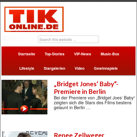
Startseite
Top-Stories
VIP-News
Music-Box
Lifestyle
Stargalerien
Video
Gewinnspiele
„Bridget Jones‘ Baby“-
Premiere in Berlin
Bei der Premiere von „Bridget Joes‘ Baby“
zeigten sich die Stars des Films bestens
gelaunt in Berlin …
Renee Zellweger