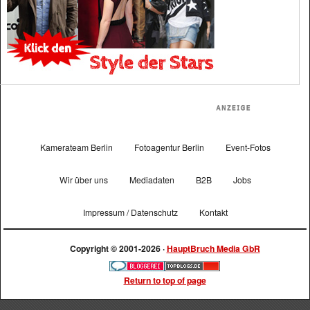
Kamerateam Berlin
Fotoagentur Berlin
Event-Fotos
Wir über uns
Mediadaten
B2B
Jobs
Impressum / Datenschutz
Kontakt
Copyright © 2001-2026 ·
HauptBruch Media GbR
Return to top of page