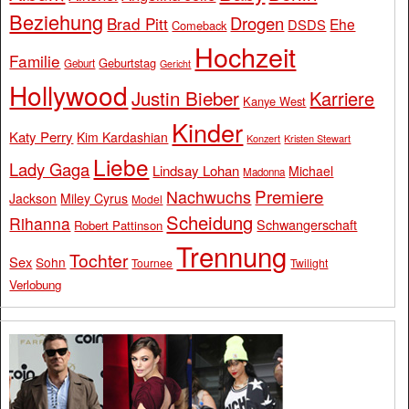
Beziehung
Drogen
Brad Pitt
Ehe
DSDS
Comeback
Hochzeit
Familie
Geburtstag
Geburt
Gericht
Hollywood
Justin Bieber
Karriere
Kanye West
Kinder
Katy Perry
Kim Kardashian
Konzert
Kristen Stewart
Liebe
Lady Gaga
Lindsay Lohan
Michael
Madonna
Premiere
Nachwuchs
Jackson
Miley Cyrus
Model
Scheidung
Rihanna
Schwangerschaft
Robert Pattinson
Trennung
Tochter
Sex
Sohn
Tournee
Twilight
Verlobung