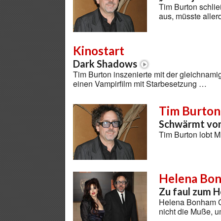
Tim Burton schließ
aus, müsste alle
Kinostart
Dark Shadows
Tim Burton inszenierte mit der gleichnam
einen Vampirfilm mit Starbesetzung …
Tim Burton
Schwärmt von 
Tim Burton lobt M
Helena Bon
Zu faul zum H
Helena Bonham Ca
nicht die Muße, u