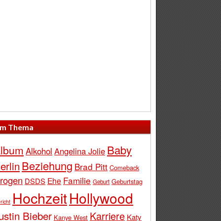
m Thema
Baby
lbum
Alkohol
Angelina Jolie
Beziehung
erlin
Brad Pitt
Comeback
rogen
Familie
Ehe
DSDS
Geburtstag
Geburt
Hochzeit
Hollywood
richt
ustin Bieber
Karriere
Katy
Kanye West