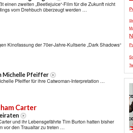
t einen zweiten „Beetlejuice“-Film für die Zukunft nicht
P
rdings vom Drehbuch überzeugt werden …
St
M
N
igen Kinofassung der 70er-Jahre-Kultserie „Dark Shadows“
Pa
S
Tw
Michelle Pfeiffer
ichelle Pfeiffer für ihre Catwoman-Interpretation …
ham Carter
eiraten
rter und ihr Lebensgefährte Tim Burton hatten bisher
m vor den Traualtar zu treten …