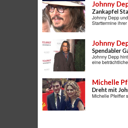
Johnny De
Zankapfel St
Johnny Depp und C
Starttermine ihre
Johnny De
Spendabler G
Johnny Depp hint
eine beträchtlic
Michelle Pf
Dreht mit Jo
Michelle Pfeiffer