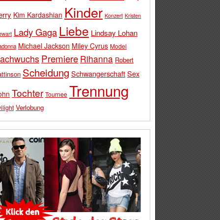
Kinder
erry
Kim Kardashian
Konzert
Kristen
Liebe
Lady Gaga
Lindsay Lohan
ewart
Michael Jackson
Miley Cyrus
Model
adonna
Premiere
achwuchs
Rihanna
Robert
Scheidung
Schwangerschaft
Sex
ttinson
Trennung
Tochter
ohn
Tournee
Verlobung
ilight