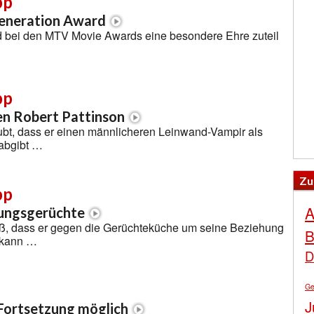
pp
eneration Award
 bei den MTV Movie Awards eine besondere Ehre zuteil
pp
en Robert Pattinson
bt, dass er einen männlicheren Leinwand-Vampir als
 abgibt …
Zu
pp
A
ungsgerüchte
, dass er gegen die Gerüchteküche um seine Beziehung
B
n kann …
D
Ge
J
-Fortsetzung möglich