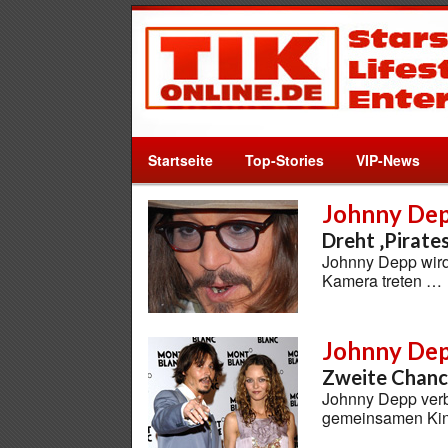
Startseite
Top-Stories
VIP-News
Johnny De
Dreht ‚Pirate
Johnny Depp wird 
Kamera treten …
Johnny De
Zweite Chance
Johnny Depp verb
gemeinsamen Ki