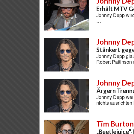
Johnny De
Erhält MTV G
Johnny Depp wird
…
Johnny De
Stänkert geg
Johnny Depp glau
Robert Pattinson
Johnny De
Ärgern Trenn
Johnny Depp weiß
nichts ausrichte
Tim Burton
„Beetlejuice“