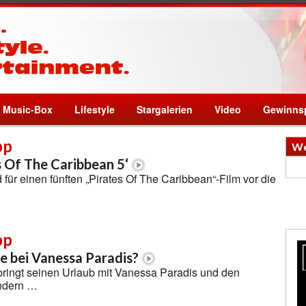
Music-Box
Lifestyle
Stargalerien
Video
Gewinnsp
pp
We
s Of The Caribbean 5‘
für einen fünften „Pirates Of The Caribbean“-Film vor die
pp
 bei Vanessa Paradis?
ringt seinen Urlaub mit Vanessa Paradis und den
ndern …