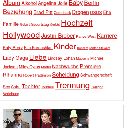
Baby
Album
Berlin
Alkohol
Angelina Jolie
Beziehung
Drogen
Brad Pitt
Ehe
DSDS
Comeback
Hochzeit
Familie
Geburtstag
Geburt
Gericht
Hollywood
Justin Bieber
Karriere
Kanye West
Kinder
Katy Perry
Kim Kardashian
Konzert
Kristen Stewart
Liebe
Lady Gaga
Lindsay Lohan
Michael
Madonna
Premiere
Nachwuchs
Jackson
Miley Cyrus
Model
Scheidung
Rihanna
Schwangerschaft
Robert Pattinson
Trennung
Tochter
Sex
Sohn
Tournee
Twilight
Verlobung