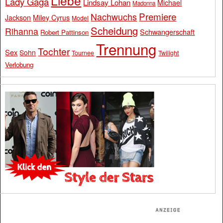
Liebe
Lady Gaga
Lindsay Lohan
Michael
Madonna
Premiere
Nachwuchs
Jackson
Miley Cyrus
Model
Scheidung
Rihanna
Schwangerschaft
Robert Pattinson
Trennung
Tochter
Sex
Sohn
Tournee
Twilight
Verlobung