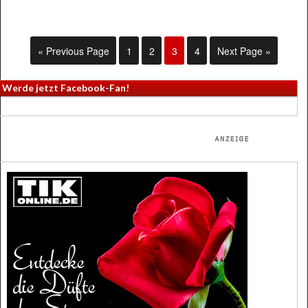
« Previous Page
1
2
3
4
Next Page »
Werde jetzt Facebook-Fan!