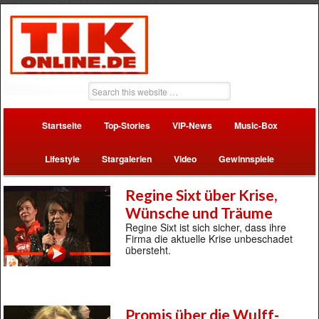
Startseite
Top-Stories
VIP-News
Music-Box
Lifestyle
Stargalerien
Video
Gewinnspiele
Regine Sixt über Krise,
Wünsche und Träume
Regine Sixt ist sich sicher, dass ihre
Firma die aktuelle Krise unbeschadet
übersteht.
Promis über die Wulff-