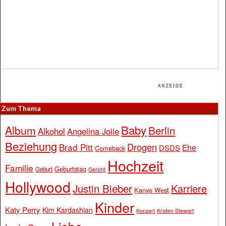
Zum Thema
Baby
Album
Berlin
Alkohol
Angelina Jolie
Beziehung
Drogen
Brad Pitt
Ehe
DSDS
Comeback
Hochzeit
Familie
Geburtstag
Geburt
Gericht
Hollywood
Justin Bieber
Karriere
Kanye West
Kinder
Katy Perry
Kim Kardashian
Konzert
Kristen Stewart