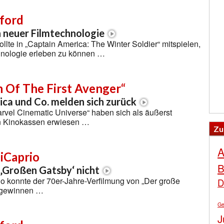
ford
n neuer Filmtechnologie
llte in „Captain America: The Winter Soldier“ mitspielen,
nologie erleben zu können …
 Of The First Avenger“
ca und Co. melden sich zurück
rvel Cinematic Universe“ haben sich als äußerst
en Kinokassen erwiesen …
Zu
A
iCaprio
B
‚Großen Gatsby‘ nicht
o konnte der 70er-Jahre-Verfilmung von „Der große
D
abgewinnen …
Ge
J