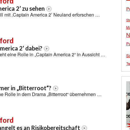
ford
merica 2’ zu sehen
P
ll mit ‚Captain America 2’ Neuland erforschen …
St
M
N
ford
Pa
America 2‘ dabei?
eht eine Rolle in „Captain America 2“ in Aussicht …
S
Tw
mer in „Bitterroot“?
ine Rolle in dem Drama „Bitterroot“ übernehmen …
ford
gelt es an Risikobereitschaft