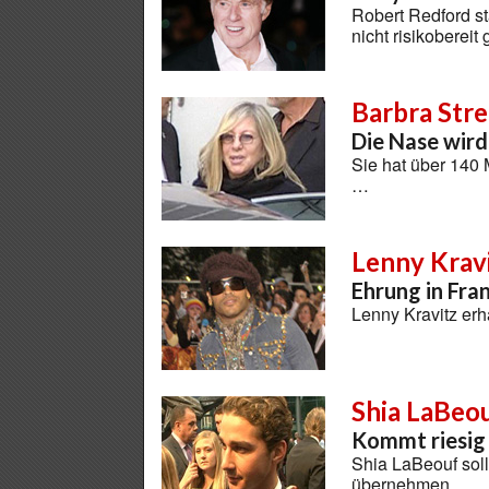
Robert Redford st
nicht risikoberei
Barbra Stre
Die Nase wird
Sie hat über 140 M
…
Lenny Krav
Ehrung in Fra
Lenny Kravitz er
Shia LaBeo
Kommt riesig 
Shia LaBeouf sol
übernehmen …