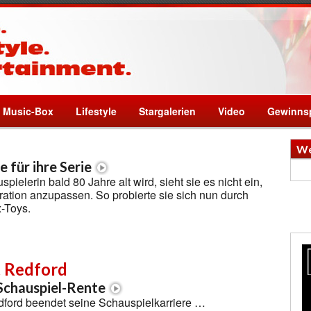
Music-Box
Lifestyle
Stargalerien
Video
Gewinnsp
We
 für ihre Serie
ielerin bald 80 Jahre alt wird, sieht sie es nicht ein,
ration anzupassen. So probierte sie sich nun durch
-Toys.
 Redford
Schauspiel-Rente
ford beendet seine Schauspielkarriere …