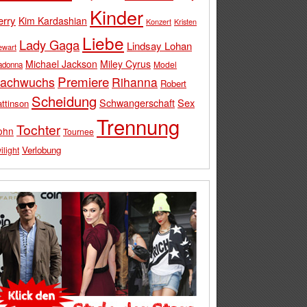
Kinder
erry
Kim Kardashian
Konzert
Kristen
Liebe
Lady Gaga
Lindsay Lohan
ewart
Michael Jackson
Miley Cyrus
Model
adonna
Premiere
achwuchs
Rihanna
Robert
Scheidung
Schwangerschaft
Sex
ttinson
Trennung
Tochter
ohn
Tournee
Verlobung
ilight