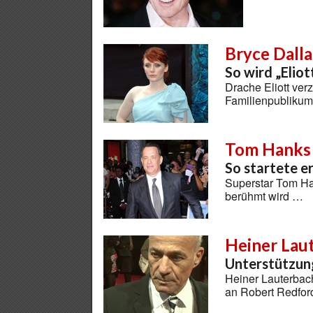
Bryce Dall
So wird „Eliot
Drache Eliott ve
Familienpubliku
Tom Hanks
So startete er
Superstar Tom Ha
berühmt wird …
Heiner Lau
Unterstützun
Heiner Lauterbac
an Robert Redfor