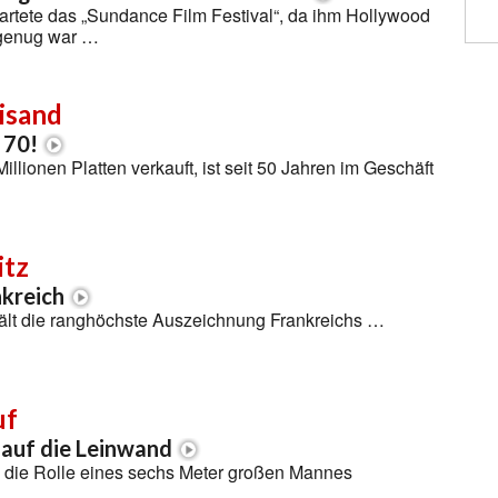
artete das „Sundance Film Festival“, da ihm Hollywood
t genug war …
isand
 70!
illionen Platten verkauft, ist seit 50 Jahren im Geschäft
itz
nkreich
hält die ranghöchste Auszeichnung Frankreichs …
uf
auf die Leinwand
l die Rolle eines sechs Meter großen Mannes