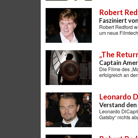
Robert Red
Fasziniert vo
Robert Redford wo
um neue Filmtech
„The Return
Captain Ameri
Die Filme des „Ma
erfolgreich an d
Leonardo D
Verstand den 
Leonardo DiCapri
Gatsby“ nichts 