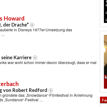
as Howard
t, der Drache“
rzauberte in Disneys 1977er-Umsetzung das
m …
 seine Karriere
nks war wohl schon immer davon überzeugt, dass er mal
terbach
g von Robert Redford
h gründete das „Snowdance“-Filmfestival in Anlehnung
ds „Sundance“-Festival …
Fa