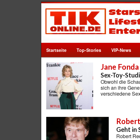
Startseite
Top-Stories
VIP-News
Jane Fonda
Sex-Toy-Studie
Obwohl die Schausp
sich an ihre Gene
verschiedene Sex
Robert
Geht in 
Robert Red