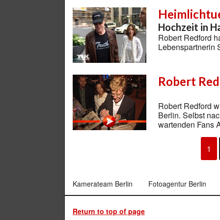
Heimlichtu
Hochzeit in 
Robert Redford ha
Lebenspartnerin 
Robert Redf
Robert Redford wa
Berlin. Selbst na
wartenden Fans 
1
Kamerateam Berlin
Fotoagentur Berlin
Return to top of page