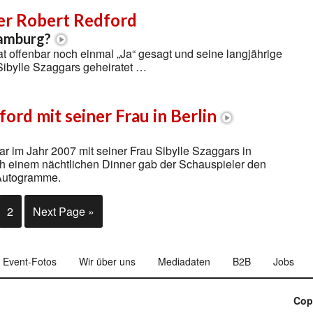
er Robert Redford
Hamburg?
t offenbar noch einmal „Ja“ gesagt und seine langjährige
Sibylle Szaggars geheiratet …
ord mit seiner Frau in Berlin
r im Jahr 2007 mit seiner Frau Sibylle Szaggars in
ch einem nächtlichen Dinner gab der Schauspieler den
Autogramme.
2
Next Page »
Event-Fotos
Wir über uns
Mediadaten
B2B
Jobs
Cop