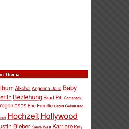
m Thema
Baby
lbum
Alkohol
Angelina Jolie
Beziehung
erlin
Brad Pitt
Comeback
rogen
Familie
Ehe
DSDS
Geburtstag
Geburt
Hochzeit
Hollywood
richt
ustin Bieber
Karriere
Katy
Kanye West