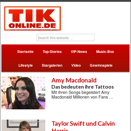
Startseite
Top-Stories
VIP-News
Music-Box
Lifestyle
Stargalerien
Video
Gewinnspiele
Amy Macdonald
Das bedeuten ihre Tattoos
Mit ihren Songs begeistert Amy
Macdonald Millionen von Fans …
Taylor Swift und Calvin
Harris