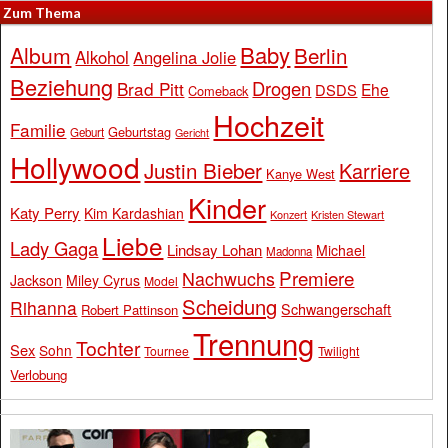
Zum Thema
Baby
Album
Berlin
Alkohol
Angelina Jolie
Beziehung
Drogen
Brad Pitt
Ehe
DSDS
Comeback
Hochzeit
Familie
Geburtstag
Geburt
Gericht
Hollywood
Justin Bieber
Karriere
Kanye West
Kinder
Katy Perry
Kim Kardashian
Konzert
Kristen Stewart
Liebe
Lady Gaga
Lindsay Lohan
Michael
Madonna
Premiere
Nachwuchs
Jackson
Miley Cyrus
Model
Scheidung
Rihanna
Schwangerschaft
Robert Pattinson
Trennung
Tochter
Sex
Sohn
Tournee
Twilight
Verlobung