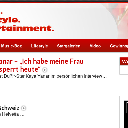
Music-Box
Lifestyle
Stargalerien
Video
Gewinnsp
anar – „Ich habe meine Frau
We
perrt heute“
t Du?!“-Star Kaya Yanar im persönlichen Interview…
n
 Schweiz
in Helvetia …