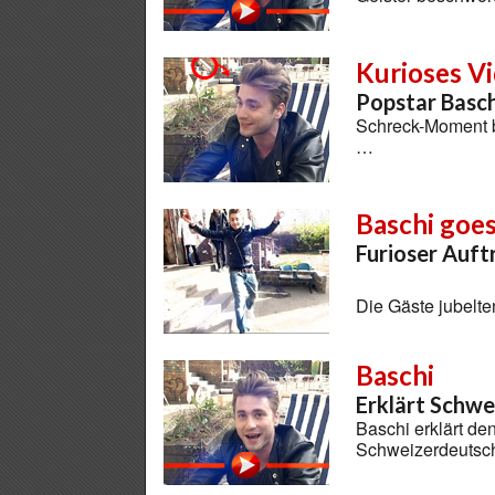
Kurioses V
Popstar Basch
Schreck-Moment be
…
Baschi goe
Furioser Auft
Die Gäste jubelt
Baschi
Erklärt Schw
Baschi erklärt de
Schweizerdeutsch