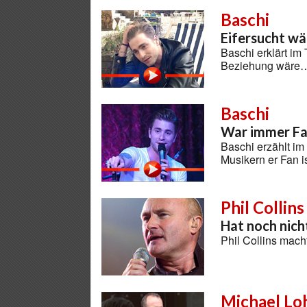
Baschi
Eifersucht wär
Baschi erklärt im 
Beziehung wäre
Baschi
War immer Fa
Baschi erzählt im
Musikern er Fan 
Phil Collins
Hat noch nich
Phil Collins mach
Michael Lo