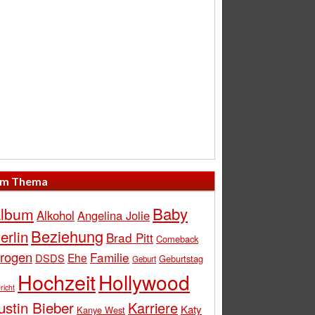
m Thema
Baby
lbum
Alkohol
Angelina Jolie
Beziehung
erlin
Brad Pitt
Comeback
rogen
Familie
Ehe
DSDS
Geburtstag
Geburt
Hochzeit
Hollywood
richt
ustin Bieber
Karriere
Katy
Kanye West