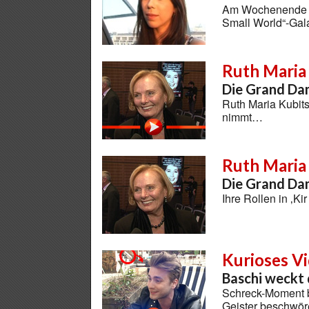
Am Wochenende tr
Small World“-Ga
Ruth Maria
Die Grand Dam
Ruth Maria Kubits
nimmt…
Ruth Maria
Die Grand Dam
Ihre Rollen in ‚K
Kurioses V
Baschi weckt 
Schreck-Moment b
Geister beschwö