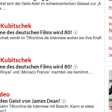
af sich der Geld-Adel im schweizerischen Gstaad zur „A
P
la …
St
M
 Kubitschek
N
e des deutschen Films wird 80!
chek verrät im TIKonline.de-Interview woher sie ihre Kraft
Pa
S
Tw
 Kubitschek
e des deutschen Films wird 80!
ir Royal’ und ‚Monaco Franze’ machten sie berühmt…
ideo
den Geist von James Dean!
eim TIKonline.de Interview mit Baschi. Kann er etwa
ren?