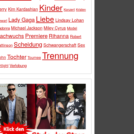
Kinder
erry
Kim Kardashian
Konzert
Kristen
Liebe
Lady Gaga
Lindsay Lohan
ewart
Michael Jackson
Miley Cyrus
Model
adonna
Premiere
achwuchs
Rihanna
Robert
Scheidung
Schwangerschaft
Sex
ttinson
Trennung
Tochter
ohn
Tournee
Verlobung
ilight