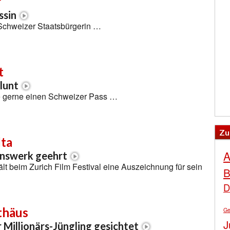
r
ssin
 Schweizer Staatsbürgerin …
t
lunt
e gerne einen Schweizer Pass …
Zu
lta
A
enswerk geehrt
ält beim Zurich Film Festival eine Auszeichnung für sein
B
D
thäus
Ge
J
 Millionärs-Jüngling gesichtet