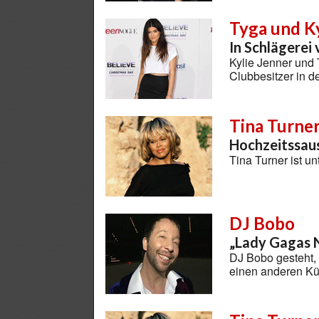
Tyga und Ky
In Schlägerei 
Kylie Jenner und
Clubbesitzer in 
Tina Turne
Hochzeitssaus
Tina Turner ist u
DJ Bobo
„Lady Gagas N
DJ Bobo gesteht, 
einen anderen K