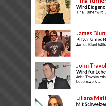
Tina Turne
Wird Eidgeno
Tina Turner wird
James Blun
Pizza James B
James Blunt hätt
John Travo
Wird für Leb
John Travolta erh
Lebenswerk …
Liliana Mat
Mit Schweizer