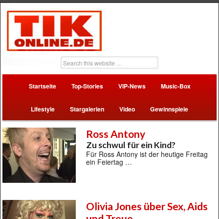
Startseite
Top-Stories
VIP-News
Music-Box
Lifestyle
Stargalerien
Video
Gewinnspiele
Ross Antony
Zu schwul für ein Kind?
Für Ross Antony ist der heutige Freitag
ein Feiertag …
Olivia Jones über Sex, Aids
und Treue