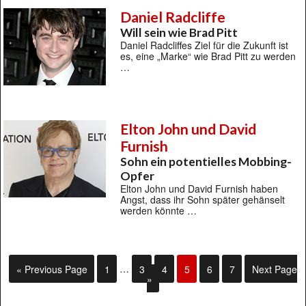
Daniel Radcliffe
Will sein wie Brad Pitt
Daniel Radcliffes Ziel für die Zukunft ist
es, eine „Marke“ wie Brad Pitt zu werden
…
Elton John und David
Furnish
Sohn ein potentielles Mobbing-
Opfer
Elton John und David Furnish haben
Angst, dass ihr Sohn später gehänselt
werden könnte …
« Previous Page
1
…
3
4
5
6
7
Next Page
»