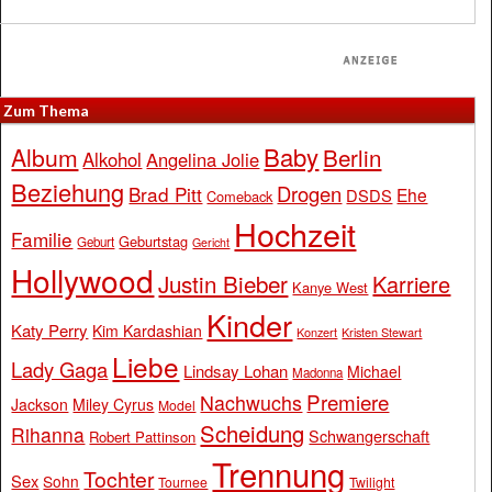
Zum Thema
Baby
Album
Berlin
Alkohol
Angelina Jolie
Beziehung
Drogen
Brad Pitt
Ehe
DSDS
Comeback
Hochzeit
Familie
Geburtstag
Geburt
Gericht
Hollywood
Justin Bieber
Karriere
Kanye West
Kinder
Katy Perry
Kim Kardashian
Konzert
Kristen Stewart
Liebe
Lady Gaga
Lindsay Lohan
Michael
Madonna
Premiere
Nachwuchs
Jackson
Miley Cyrus
Model
Scheidung
Rihanna
Schwangerschaft
Robert Pattinson
Trennung
Tochter
Sex
Sohn
Tournee
Twilight