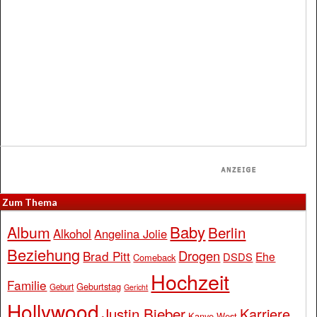
Zum Thema
Baby
Album
Berlin
Alkohol
Angelina Jolie
Beziehung
Drogen
Brad Pitt
Ehe
DSDS
Comeback
Hochzeit
Familie
Geburtstag
Geburt
Gericht
Hollywood
Justin Bieber
Karriere
Kanye West