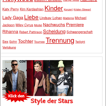
Kinder
Katy Perry
Kim Kardashian
Konzert
Kristen Stewart
Liebe
Lady Gaga
Lindsay Lohan
Michael
Madonna
Premiere
Nachwuchs
Jackson
Miley Cyrus
Model
Scheidung
Rihanna
Schwangerschaft
Robert Pattinson
Trennung
Tochter
Sex
Sohn
Tournee
Twilight
Verlobung