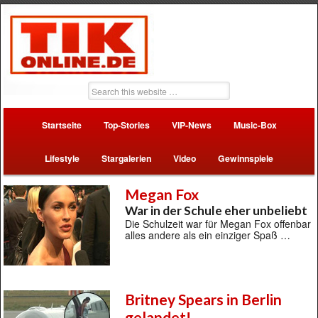
Startseite
Top-Stories
VIP-News
Music-Box
Lifestyle
Stargalerien
Video
Gewinnspiele
Megan Fox
War in der Schule eher unbeliebt
Die Schulzeit war für Megan Fox offenbar
alles andere als ein einziger Spaß …
Britney Spears in Berlin
gelandet!