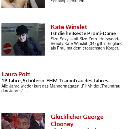
Schauspielerinnen …
Kate Winslet
Ist die heißeste Promi-Dame
Size Sexy, statt Size Zero. Hollywood-
Beauty Kate Winslet (34) gilt in England
als Frau mit dem erotischsten Körper.
Laura Pott
19 Jahre, Schülerin, FHM-Traumfrau des Jahres
Alle Jahre wieder kürt das Männermagazin „FHM“ die „Traumfrau
des Jahres“ …
Glücklicher George
Clooney