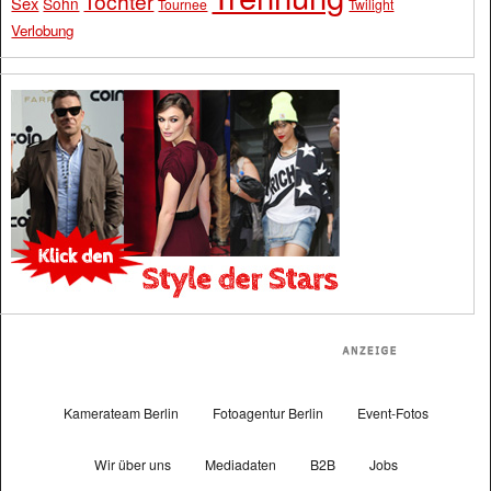
Tochter
Sex
Sohn
Tournee
Twilight
Verlobung
Kamerateam Berlin
Fotoagentur Berlin
Event-Fotos
Wir über uns
Mediadaten
B2B
Jobs