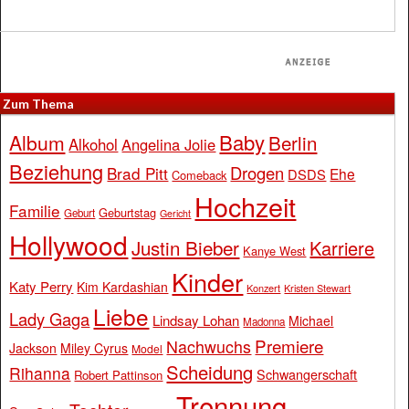
Zum Thema
Baby
Album
Berlin
Alkohol
Angelina Jolie
Beziehung
Drogen
Brad Pitt
Ehe
DSDS
Comeback
Hochzeit
Familie
Geburtstag
Geburt
Gericht
Hollywood
Justin Bieber
Karriere
Kanye West
Kinder
Katy Perry
Kim Kardashian
Konzert
Kristen Stewart
Liebe
Lady Gaga
Lindsay Lohan
Michael
Madonna
Premiere
Nachwuchs
Jackson
Miley Cyrus
Model
Scheidung
Rihanna
Schwangerschaft
Robert Pattinson
Trennung