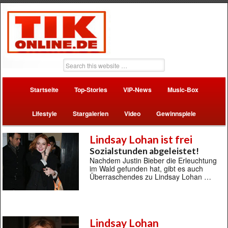
Startseite
Top-Stories
VIP-News
Music-Box
Lifestyle
Stargalerien
Video
Gewinnspiele
Lindsay Lohan ist frei
Sozialstunden abgeleistet!
Nachdem Justin Bieber die Erleuchtung
im Wald gefunden hat, gibt es auch
Überraschendes zu Lindsay Lohan …
Lindsay Lohan