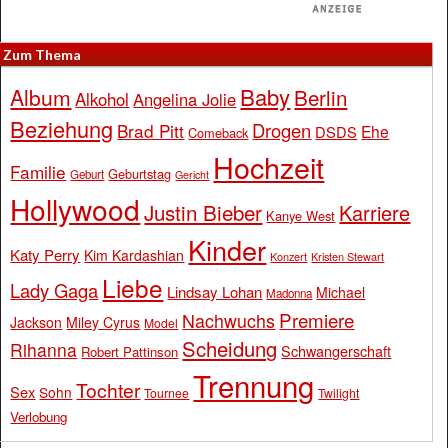
Zum Thema
Baby
Album
Berlin
Alkohol
Angelina Jolie
Beziehung
Drogen
Brad Pitt
Ehe
DSDS
Comeback
Hochzeit
Familie
Geburtstag
Geburt
Gericht
Hollywood
Justin Bieber
Karriere
Kanye West
Kinder
Katy Perry
Kim Kardashian
Konzert
Kristen Stewart
Liebe
Lady Gaga
Lindsay Lohan
Michael
Madonna
Premiere
Nachwuchs
Jackson
Miley Cyrus
Model
Scheidung
Rihanna
Schwangerschaft
Robert Pattinson
Trennung
Tochter
Sex
Sohn
Tournee
Twilight
Verlobung