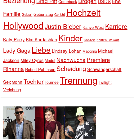
Beziehung
Drogen
Brad Pitt
Ehe
DSDS
Comeback
Hochzeit
Familie
Geburtstag
Geburt
Gericht
Hollywood
Justin Bieber
Karriere
Kanye West
Kinder
Katy Perry
Kim Kardashian
Konzert
Kristen Stewart
Liebe
Lady Gaga
Lindsay Lohan
Michael
Madonna
Premiere
Nachwuchs
Jackson
Miley Cyrus
Model
Scheidung
Rihanna
Schwangerschaft
Robert Pattinson
Trennung
Tochter
Sex
Sohn
Tournee
Twilight
Verlobung