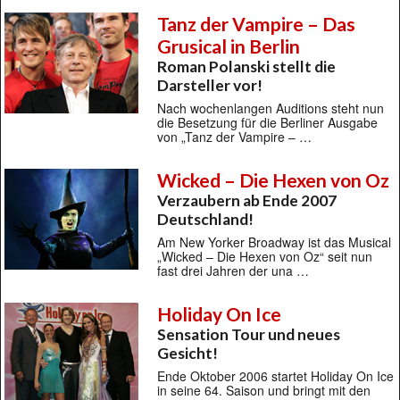
Tanz der Vampire – Das
Grusical in Berlin
Roman Polanski stellt die
Darsteller vor!
Nach wochenlangen Auditions steht nun
die Besetzung für die Berliner Ausgabe
von „Tanz der Vampire – …
Wicked – Die Hexen von Oz
Verzaubern ab Ende 2007
Deutschland!
Am New Yorker Broadway ist das Musical
„Wicked – Die Hexen von Oz“ seit nun
fast drei Jahren der una …
Holiday On Ice
Sensation Tour und neues
Gesicht!
Ende Oktober 2006 startet Holiday On Ice
in seine 64. Saison und bringt mit den