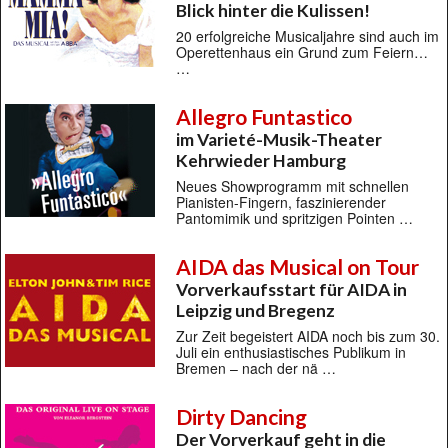
Blick hinter die Kulissen!
20 erfolgreiche Musicaljahre sind auch im
Operettenhaus ein Grund zum Feiern…
…
Allegro Funtastico
im Varieté-Musik-Theater
Kehrwieder Hamburg
Neues Showprogramm mit schnellen
Pianisten-Fingern, faszinierender
Pantomimik und spritzigen Pointen …
AIDA das Musical on Tour
Vorverkaufsstart für AIDA in
Leipzig und Bregenz
Zur Zeit begeistert AIDA noch bis zum 30.
Juli ein enthusiastisches Publikum in
Bremen – nach der nä …
Dirty Dancing
Der Vorverkauf geht in die