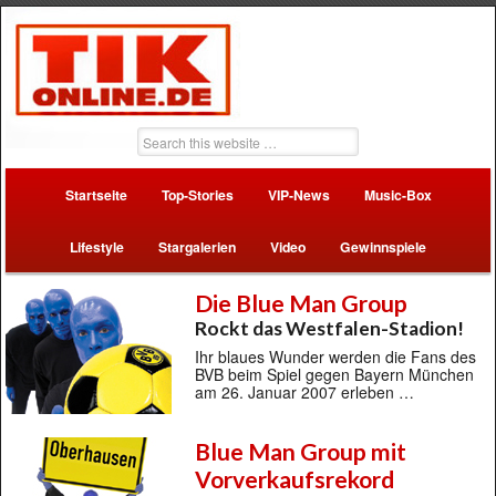
Startseite
Top-Stories
VIP-News
Music-Box
Lifestyle
Stargalerien
Video
Gewinnspiele
Die Blue Man Group
Rockt das Westfalen-Stadion!
Ihr blaues Wunder werden die Fans des
BVB beim Spiel gegen Bayern München
am 26. Januar 2007 erleben …
Blue Man Group mit
Vorverkaufsrekord