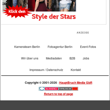
Kamerateam Berlin
Fotoagentur Berlin
Event-Fotos
Wir über uns
Mediadaten
B2B
Jobs
Impressum / Datenschutz
Kontakt
Copyright © 2001-2026 ·
HauptBruch Media GbR
Return to top of page