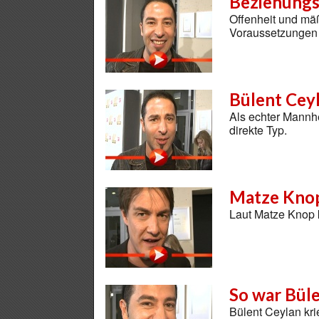
Beziehungs
Offenheit und mäß
Voraussetzungen 
Bülent Cey
Als echter Mannh
direkte Typ.
Matze Knop
Laut Matze Knop 
So war Büle
Bülent Ceylan kri