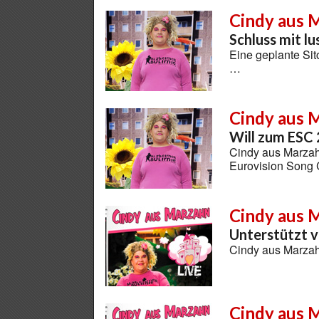
Cindy aus 
Schluss mit lu
Eine geplante Si
…
Cindy aus 
Will zum ESC
Cindy aus Marzah
Eurovision Song 
Cindy aus 
Unterstützt v
Cindy aus Marzah
Cindy aus 