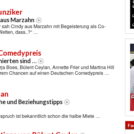
unziker
 aus Marzahn
r sah Cindy aus Marzahn mit Begeisterung als Co-
Wetten, dass..?“ …
Comedypreis
ierten sind …
ja Boes, Bülent Ceylan, Annette Frier und Martina Hill
erem Chancen auf einen Deutschen Comedypreis …
lan
e und Beziehungstipps
spruch ist bekanntlich schon die halbe Miete …
Fa