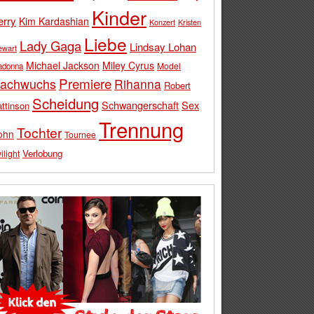
Kinder
erry
Kim Kardashian
Konzert
Kristen
Liebe
Lady Gaga
Lindsay Lohan
ewart
Michael Jackson
Miley Cyrus
Model
adonna
Premiere
achwuchs
Rihanna
Robert
Scheidung
Schwangerschaft
Sex
ttinson
Trennung
Tochter
ohn
Tournee
Verlobung
ilight