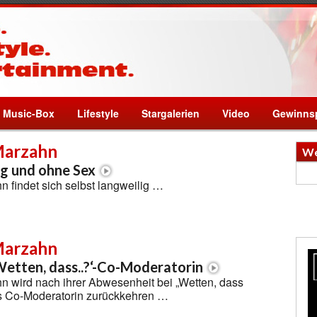
Music-Box
Lifestyle
Stargalerien
Video
Gewinnsp
Marzahn
We
ig und ohne Sex
 findet sich selbst langweilig …
Marzahn
Wetten, dass..?‘-Co-Moderatorin
n wird nach ihrer Abwesenheit bei „Wetten, dass
ls Co-Moderatorin zurückkehren …