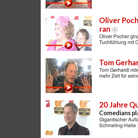
Oliver Poch
ran
Oliver Pocher gi
Tuchfühlung mit 
Tom Gerhar
Tom Gerhardt möc
mehr Zeit für se
20 Jahre Q
Comedians pla
Gigantischer Aufl
Schmeling-Halle