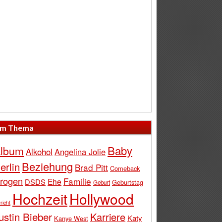
m Thema
Baby
lbum
Alkohol
Angelina Jolie
Beziehung
erlin
Brad Pitt
Comeback
rogen
Familie
Ehe
DSDS
Geburtstag
Geburt
Hochzeit
Hollywood
richt
ustin Bieber
Karriere
Katy
Kanye West