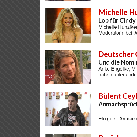
Michelle H
Lob für Cindy
Michelle Hunzike
Moderatorin bei „
Deutscher 
Und die Nomin
Anke Engelke, Mir
haben unter and
Bülent Cey
Anmachsprüch
Ein guter Anmach