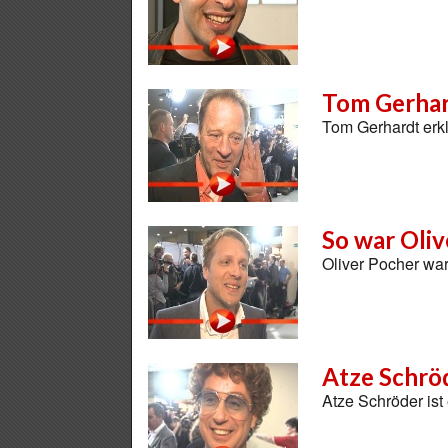
Tom Gerhar
Tom Gerhardt erkl
So war Oliv
Oliver Pocher war
Atze Schröd
Atze Schröder ist