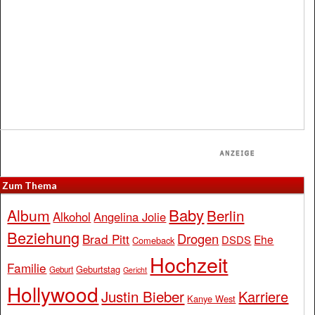
Zum Thema
Baby
Album
Berlin
Alkohol
Angelina Jolie
Beziehung
Drogen
Brad Pitt
Ehe
DSDS
Comeback
Hochzeit
Familie
Geburtstag
Geburt
Gericht
Hollywood
Justin Bieber
Karriere
Kanye West