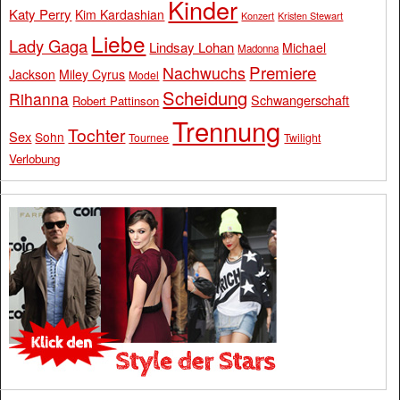
Kinder
Katy Perry
Kim Kardashian
Konzert
Kristen Stewart
Liebe
Lady Gaga
Lindsay Lohan
Michael
Madonna
Premiere
Nachwuchs
Jackson
Miley Cyrus
Model
Scheidung
Rihanna
Schwangerschaft
Robert Pattinson
Trennung
Tochter
Sex
Sohn
Tournee
Twilight
Verlobung