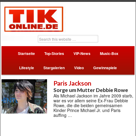
Startseite
Top-Stories
VIP-News
Music-Box
Lifestyle
Stargalerien
Video
Gewinnspiele
Paris Jackson
Sorge um Mutter Debbie Rowe
Als Michael Jackson im Jahre 2009 starb,
war es vor allem seine Ex-Frau Debbie
Rowe, die die beiden gemeinsamen
Kinder Prince Michael Jr. und Paris
auffing …