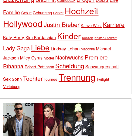
Comeback
Hochzeit
Familie
Geburtstag
Geburt
Gericht
Hollywood
Justin Bieber
Karriere
Kanye West
Kinder
Katy Perry
Kim Kardashian
Konzert
Kristen Stewart
Liebe
Lady Gaga
Lindsay Lohan
Michael
Madonna
Premiere
Nachwuchs
Jackson
Miley Cyrus
Model
Scheidung
Rihanna
Schwangerschaft
Robert Pattinson
Trennung
Tochter
Sex
Sohn
Tournee
Twilight
Verlobung