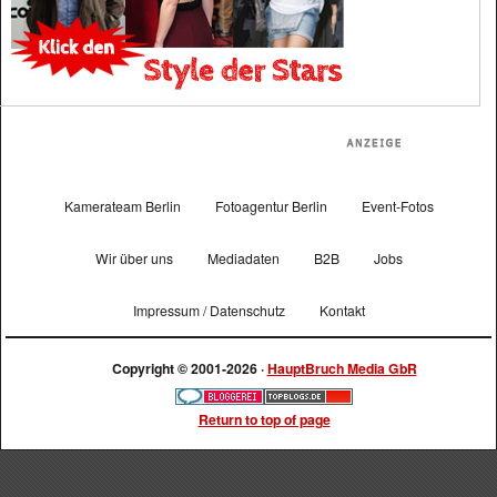
Kamerateam Berlin
Fotoagentur Berlin
Event-Fotos
Wir über uns
Mediadaten
B2B
Jobs
Impressum / Datenschutz
Kontakt
Copyright © 2001-2026 ·
HauptBruch Media GbR
Return to top of page