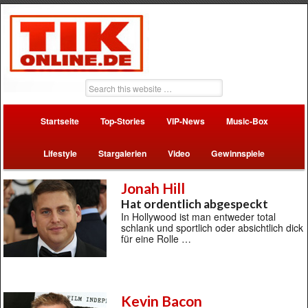
Startseite
Top-Stories
VIP-News
Music-Box
Lifestyle
Stargalerien
Video
Gewinnspiele
Jonah Hill
Hat ordentlich abgespeckt
In Hollywood ist man entweder total
schlank und sportlich oder absichtlich dick
für eine Rolle …
Kevin Bacon