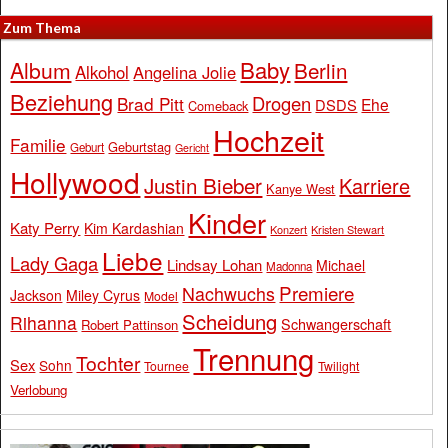
Zum Thema
Baby
Album
Berlin
Alkohol
Angelina Jolie
Beziehung
Drogen
Brad Pitt
Ehe
DSDS
Comeback
Hochzeit
Familie
Geburtstag
Geburt
Gericht
Hollywood
Justin Bieber
Karriere
Kanye West
Kinder
Katy Perry
Kim Kardashian
Konzert
Kristen Stewart
Liebe
Lady Gaga
Lindsay Lohan
Michael
Madonna
Premiere
Nachwuchs
Jackson
Miley Cyrus
Model
Scheidung
Rihanna
Schwangerschaft
Robert Pattinson
Trennung
Tochter
Sex
Sohn
Tournee
Twilight
Verlobung