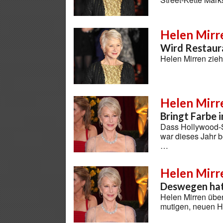
Helen Mirr
Wird Restaur
Helen Mirren zieh
Helen Mirr
Bringt Farbe i
Dass Hollywood-St
war dieses Jahr b
…
Helen Mirr
Deswegen hat
Helen Mirren über
mutigen, neuen 