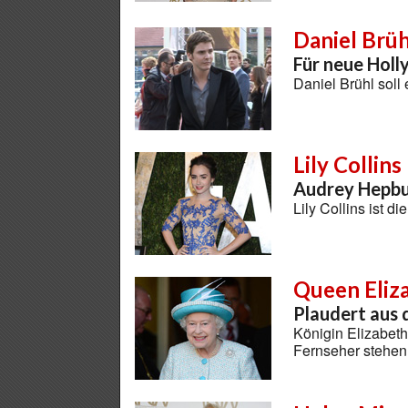
Daniel Brüh
Für neue Holl
Daniel Brühl sol
Lily Collins
Audrey Hepbu
Lily Collins ist 
Queen Eliza
Plaudert aus
Königin Elizabet
Fernseher stehe