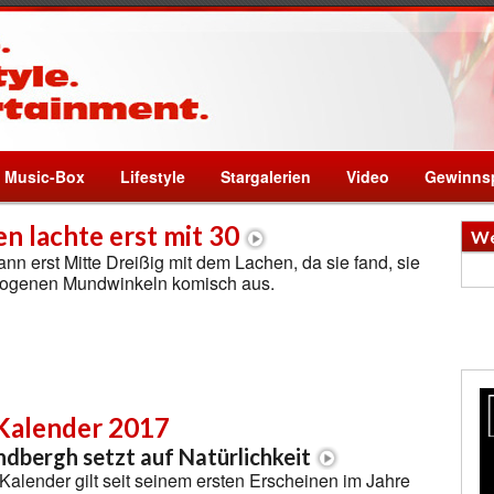
Music-Box
Lifestyle
Stargalerien
Video
Gewinnsp
n lachte erst mit 30
We
nn erst Mitte Dreißig mit dem Lachen, da sie fand, sie
zogenen Mundwinkeln komisch aus.
i Kalender 2017
ndbergh setzt auf Natürlichkeit
i Kalender gilt seit seinem ersten Erscheinen im Jahre