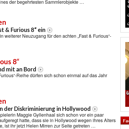
eines der begehrtesten Sammlerobjekte …
en
st & Furious 8“ ein
ein weiterer Neuzugang für den achten „Fast & Furious“-
ious 8“
nd mit an Bord
Furious“-Reihe dürfen sich schon einmal auf das Jahr
en
 der Diskriminierung in Hollywood
elerin Maggie Gyllenhaal sich schon vor ein paar
fgeregt hatte, dass sie in Hollywood wegen ihres Alters
Fa
e, ist ihr jetzt Helen Mirren zur Seite getreten …