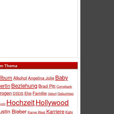
m Thema
Baby
lbum
Alkohol
Angelina Jolie
Beziehung
erlin
Brad Pitt
Comeback
rogen
Familie
Ehe
DSDS
Geburtstag
Geburt
Hochzeit
Hollywood
richt
ustin Bieber
Karriere
Katy
Kanye West