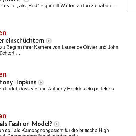
et es toll, als „Red“-Figur mit Waffen zu tun zu haben …
en
her einschüchtern
zu Beginn ihrer Karriere von Laurence Olivier und John
üchtert …
en
thony Hopkins
 findet, dass sie und Anthony Hopkins ein perfektes
en
 als Fashion-Model?
 soll als Kampagnengesicht für die britische High-
ks & Spencer abgelichtet worden sein …