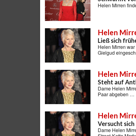
Helen Mirren find
Helen Mirr
Ließ sich frü
Helen Mirren war 
Gielgud eingesch
Helen Mirr
Steht auf An
Dame Helen Mirren
Paar abgeben …
Helen Mirr
Versucht sich
Dame Helen Mirren
Street-Kette Mar