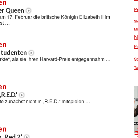
en
P
der Queen
am 17. Februar die britische Königin Elizabeth II im
St
st …
M
N
en
Pa
Studenten
rkte“, als sie ihren Harvard-Preis entgegennahm …
S
Tw
en
R.E.D.‘
te zunächst nicht in „R.E.D.“ mitspielen …
en
 ‚Red 2‘