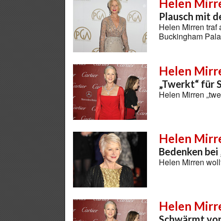
Helen Mirr
Plausch mit 
Helen Mirren traf 
Buckingham Pala
Helen Mirr
„Twerkt“ für 
Helen Mirren „twe
Helen Mirr
Bedenken bei ‚
Helen Mirren woll
Helen Mirr
Schwärmt von