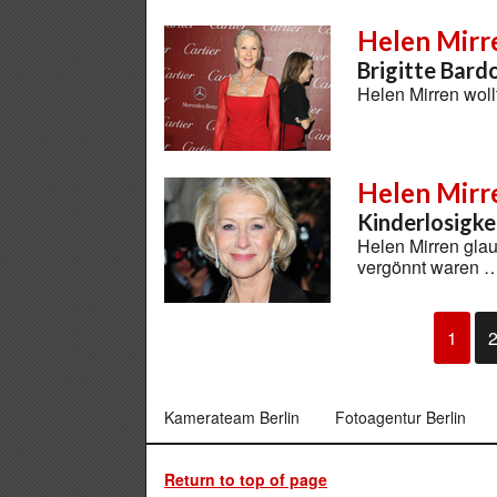
Helen Mirr
Brigitte Bardo
Helen Mirren woll
Helen Mirr
Kinderlosigkei
Helen Mirren glau
vergönnt waren 
1
Kamerateam Berlin
Fotoagentur Berlin
Return to top of page