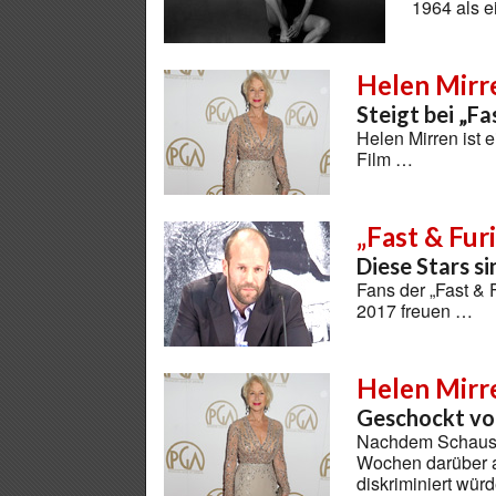
1964 als 
Helen Mirr
Steigt bei „Fa
Helen Mirren ist 
Film …
„Fast & Fur
Diese Stars si
Fans der „Fast & 
2017 freuen …
Helen Mirr
Geschockt von
Nachdem Schauspi
Wochen darüber au
diskriminiert würd