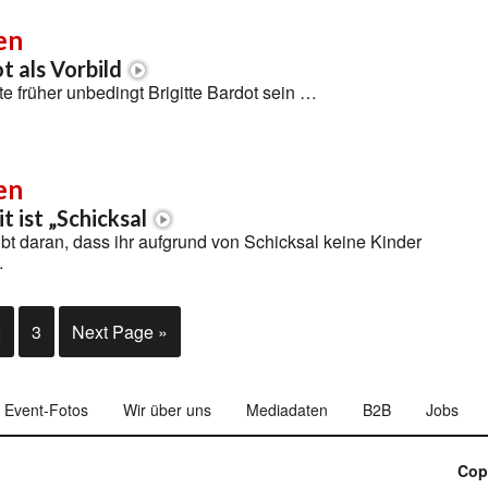
en
t als Vorbild
te früher unbedingt Brigitte Bardot sein …
en
t ist „Schicksal
bt daran, dass ihr aufgrund von Schicksal keine Kinder
…
2
3
Next Page »
Event-Fotos
Wir über uns
Mediadaten
B2B
Jobs
Cop