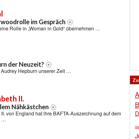
l
ywoodrolle im Gespräch
l eine Rolle in „Woman in Gold“ übernehmen …
rn der Neuzeit?
die Audrey Hepburn unserer Zeit …
Zu
A
beth II.
B
 dem Nähkästchen
D
h II. von England hat ihre BAFTA-Auszeichnung auf dem
n …
Ge
J