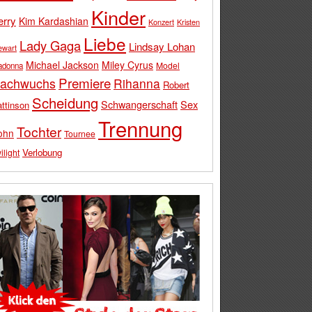
Kinder
erry
Kim Kardashian
Konzert
Kristen
Liebe
Lady Gaga
Lindsay Lohan
ewart
Michael Jackson
Miley Cyrus
Model
adonna
Premiere
achwuchs
Rihanna
Robert
Scheidung
Schwangerschaft
Sex
ttinson
Trennung
Tochter
ohn
Tournee
Verlobung
ilight