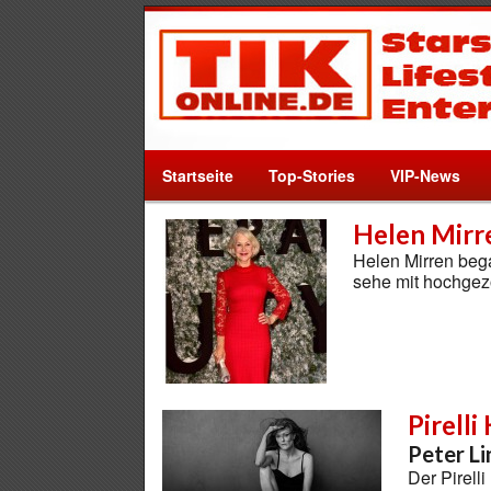
Startseite
Top-Stories
VIP-News
Helen Mirre
Helen Mirren bega
sehe mit hochge
Pirell
Peter Li
Der Pirell