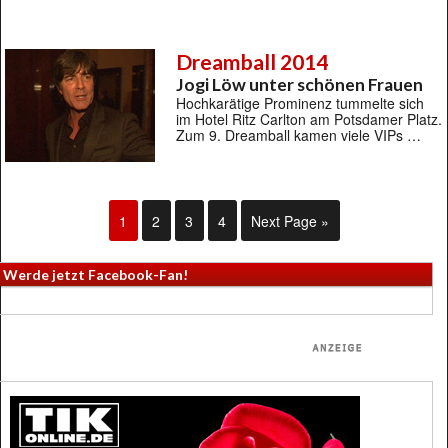
Dreamball 2014
Jogi Löw unter schönen Frauen
Hochkarätige Prominenz tummelte sich
im Hotel Ritz Carlton am Potsdamer Platz.
Zum 9. Dreamball kamen viele VIPs …
1
2
3
4
Next Page »
Werde jetzt Facebook-Fan!