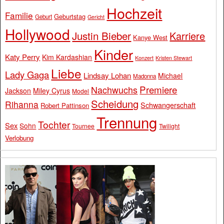
Hochzeit
Familie
Geburtstag
Geburt
Gericht
Hollywood
Justin Bieber
Karriere
Kanye West
Kinder
Katy Perry
Kim Kardashian
Konzert
Kristen Stewart
Liebe
Lady Gaga
Lindsay Lohan
Michael
Madonna
Premiere
Nachwuchs
Jackson
Miley Cyrus
Model
Scheidung
Rihanna
Schwangerschaft
Robert Pattinson
Trennung
Tochter
Sex
Sohn
Tournee
Twilight
Verlobung