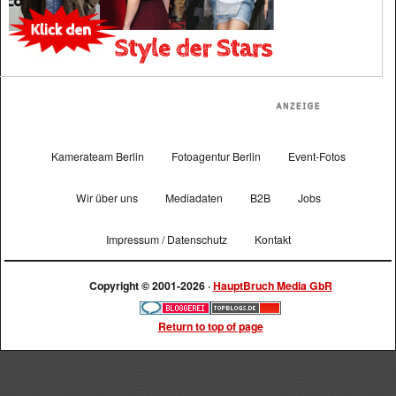
Kamerateam Berlin
Fotoagentur Berlin
Event-Fotos
Wir über uns
Mediadaten
B2B
Jobs
Impressum / Datenschutz
Kontakt
Copyright © 2001-2026 ·
HauptBruch Media GbR
Return to top of page