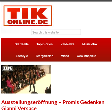
Startseite
Top-Stories
VIP-News
Music-Box
Lifestyle
Stargalerien
Video
Gewinnspiele
Ausstellungseröffnung – Promis Gedenken
Gianni Versace