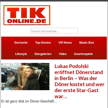
Startseite
Top-Stories
VIP-News
Music-Box
Lifestyle
Stargalerien
Video
Gewinnspiele
Lukas Podolski
eröffnet Dönerstand
in Berlin – Was der
Döner kostet und wer
der erste Star-Gast
war…
Er ist ganz dick im Döner-Geschäft…