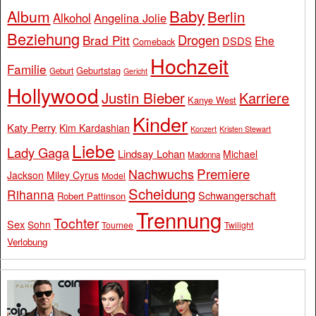
Baby
Album
Berlin
Alkohol
Angelina Jolie
Beziehung
Drogen
Brad Pitt
Ehe
DSDS
Comeback
Hochzeit
Familie
Geburtstag
Geburt
Gericht
Hollywood
Justin Bieber
Karriere
Kanye West
Kinder
Katy Perry
Kim Kardashian
Konzert
Kristen Stewart
Liebe
Lady Gaga
Lindsay Lohan
Michael
Madonna
Premiere
Nachwuchs
Jackson
Miley Cyrus
Model
Scheidung
Rihanna
Schwangerschaft
Robert Pattinson
Trennung
Tochter
Sex
Sohn
Tournee
Twilight
Verlobung