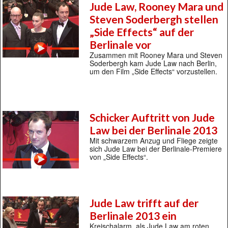
Jude Law, Rooney Mara und
Steven Soderbergh stellen
„Side Effects“ auf der
Berlinale vor
Zusammen mit Rooney Mara und Steven
Soderbergh kam Jude Law nach Berlin,
um den Film „Side Effects“ vorzustellen.
Schicker Auftritt von Jude
Law bei der Berlinale 2013
Mit schwarzem Anzug und Fliege zeigte
sich Jude Law bei der Berlinale-Premiere
von „Side Effects“.
Jude Law trifft auf der
Berlinale 2013 ein
Kreischalarm, als Jude Law am roten