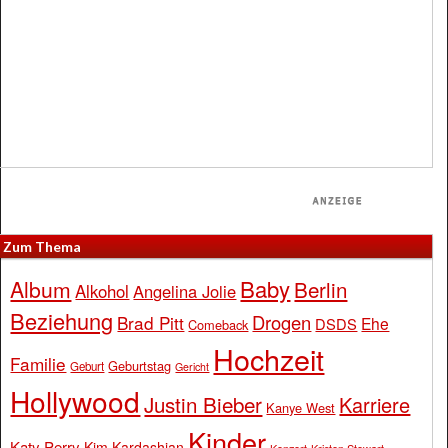
Zum Thema
Baby
Album
Berlin
Alkohol
Angelina Jolie
Beziehung
Drogen
Brad Pitt
Ehe
DSDS
Comeback
Hochzeit
Familie
Geburtstag
Geburt
Gericht
Hollywood
Justin Bieber
Karriere
Kanye West
Kinder
Katy Perry
Kim Kardashian