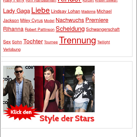
Konzert
Kristen Stewart
Liebe
Lady Gaga
Lindsay Lohan
Michael
Madonna
Premiere
Nachwuchs
Jackson
Miley Cyrus
Model
Scheidung
Rihanna
Schwangerschaft
Robert Pattinson
Trennung
Tochter
Sex
Sohn
Tournee
Twilight
Verlobung