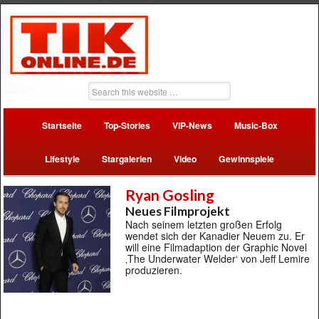
Startseite
Top-Stories
VIP-News
Music-Box
Lifestyle
Stargalerien
Video
Gewinnspiele
Ryan Gosling
Neues Filmprojekt
Nach seinem letzten großen Erfolg
wendet sich der Kanadier Neuem zu. Er
will eine Filmadaption der Graphic Novel
‚The Underwater Welder‘ von Jeff Lemire
produzieren.