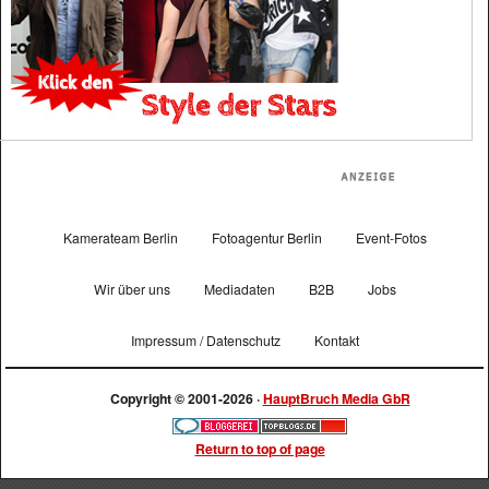
Kamerateam Berlin
Fotoagentur Berlin
Event-Fotos
Wir über uns
Mediadaten
B2B
Jobs
Impressum / Datenschutz
Kontakt
Copyright © 2001-2026 ·
HauptBruch Media GbR
Return to top of page