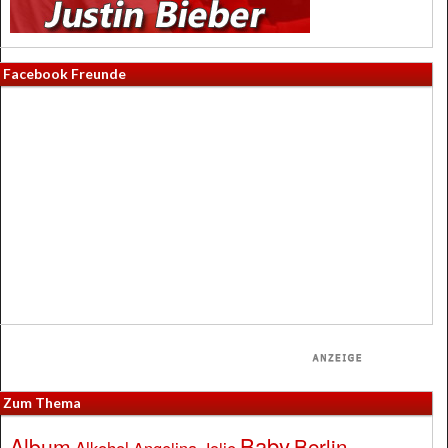
Facebook Freunde
Zum Thema
Baby
Album
Berlin
Alkohol
Angelina Jolie