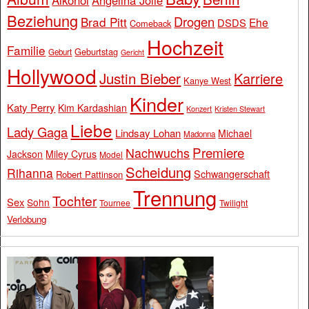
Beziehung
Drogen
Brad Pitt
Ehe
DSDS
Comeback
Hochzeit
Familie
Geburtstag
Geburt
Gericht
Hollywood
Justin Bieber
Karriere
Kanye West
Kinder
Katy Perry
Kim Kardashian
Konzert
Kristen Stewart
Liebe
Lady Gaga
Lindsay Lohan
Michael
Madonna
Premiere
Nachwuchs
Jackson
Miley Cyrus
Model
Scheidung
Rihanna
Schwangerschaft
Robert Pattinson
Trennung
Tochter
Sex
Sohn
Tournee
Twilight
Verlobung