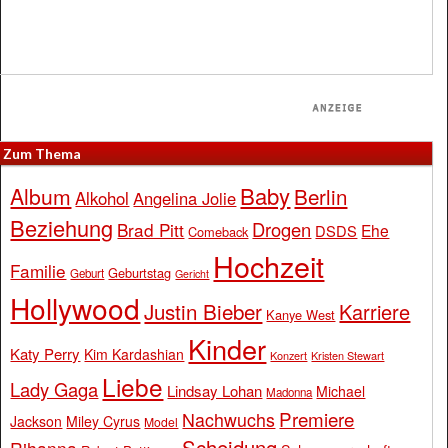
Zum Thema
Baby
Album
Berlin
Alkohol
Angelina Jolie
Beziehung
Drogen
Brad Pitt
Ehe
DSDS
Comeback
Hochzeit
Familie
Geburtstag
Geburt
Gericht
Hollywood
Justin Bieber
Karriere
Kanye West
Kinder
Katy Perry
Kim Kardashian
Konzert
Kristen Stewart
Liebe
Lady Gaga
Lindsay Lohan
Michael
Madonna
Premiere
Nachwuchs
Jackson
Miley Cyrus
Model
Scheidung