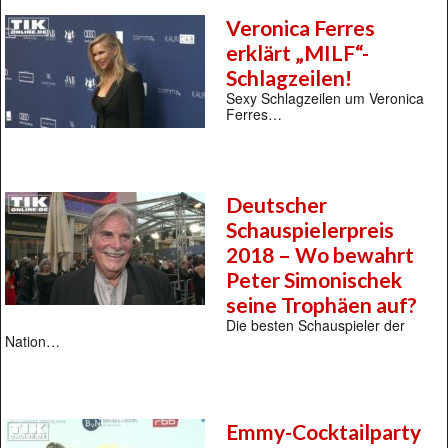
Veronica Ferres
erklärt „MILF“-
Schlagzeilen!
Sexy Schlagzeilen um Veronica
Ferres…
Deutscher
Schauspielerpreis
2018 – Wo bewahrt
Peter Simonischek
seine Trophäen auf?
Die besten Schauspieler der
Nation…
Emmy-Cocktailparty