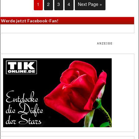
1
2
3
4
Next Page »
Werde jetzt Facebook-Fan!