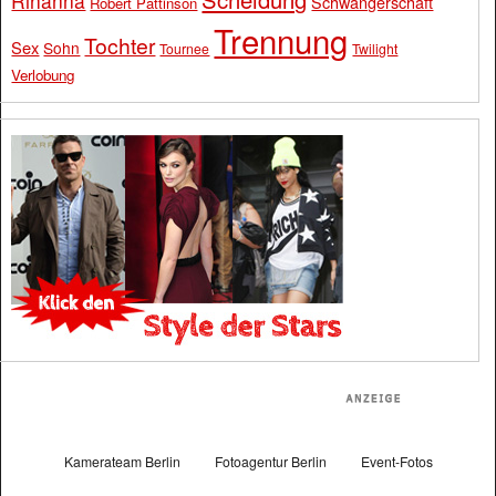
Rihanna
Schwangerschaft
Robert Pattinson
Trennung
Tochter
Sex
Sohn
Tournee
Twilight
Verlobung
Kamerateam Berlin
Fotoagentur Berlin
Event-Fotos