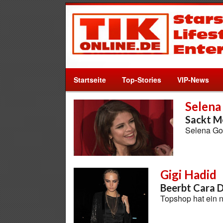
Startseite
Top-Stories
VIP-News
Selen
Sackt M
Selena Gom
Gigi Hadid
Beerbt Cara 
Topshop hat ein 