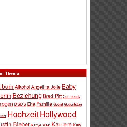
m Thema
Baby
lbum
Alkohol
Angelina Jolie
Beziehung
erlin
Brad Pitt
Comeback
rogen
Familie
Ehe
DSDS
Geburtstag
Geburt
Hochzeit
Hollywood
richt
ustin Bieber
Karriere
Katy
Kanye West