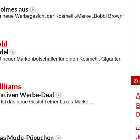
n
Holmes aus
as neue Werbegesicht der Kosmetik-Marke „Bobbi Brown“
ld
del
t neuer Markenbotschafter für einen Kosmetik-Giganten
Zu
lliams
A
rativen Werbe-Deal
 ist das neue Gesicht einer Luxus-Marke …
B
D
Ge
J
as Mode-Püppchen