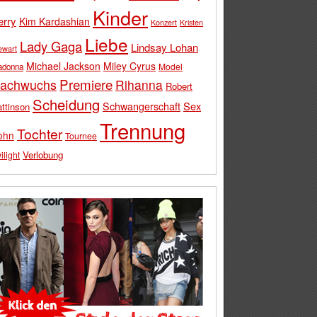
Kinder
erry
Kim Kardashian
Konzert
Kristen
Liebe
Lady Gaga
Lindsay Lohan
ewart
Michael Jackson
Miley Cyrus
Model
adonna
Premiere
achwuchs
Rihanna
Robert
Scheidung
Schwangerschaft
Sex
ttinson
Trennung
Tochter
ohn
Tournee
Verlobung
ilight