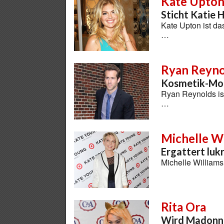
Kate Upto
Sticht Katie 
Kate Upton ist d
…
Ryan Reyno
Kosmetik-Mo
Ryan Reynolds is
…
Michelle Wi
Ergattert luk
Michelle Williams
Rita Ora
Wird Madonn