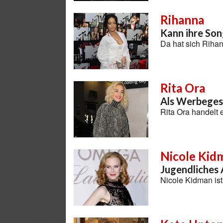
Rihanna
Kann ihre Son
Da hat sich Riha
Rita Ora
Als Werbegesi
Rita Ora handelt 
Nicole Kid
Jugendliches 
Nicole Kidman ist