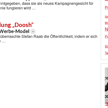
anntgegeben, dass sie als neues Kampagnengesicht für
P
ie fungieren wird …
St
M
dung „Doosh“
N
y Werbe-Model
erraschte Stefan Raab die Öffentlichkeit, indem er sich
Pa
te …
S
Tw