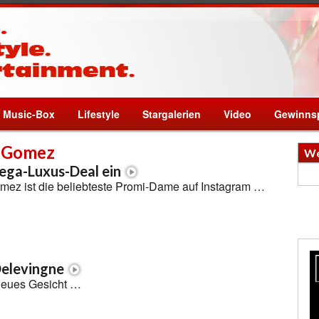
Music-Box
Lifestyle
Stargalerien
Video
Gewinnsp
a Gomez
We
ega-Luxus-Deal ein
ez ist die beliebteste Promi-Dame auf Instagram …
Delevingne
neues Gesicht …