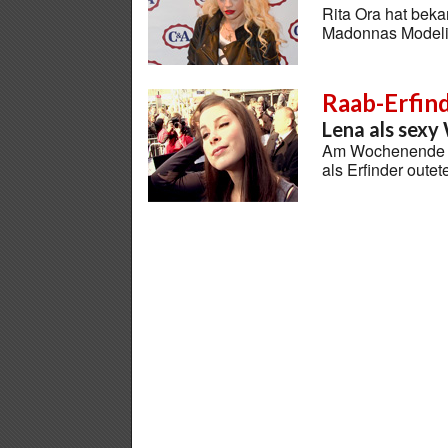
Rita Ora hat bek
Madonnas Modelin
Raab-Erfin
Lena als sex
Am Wochenende üb
als Erfinder oute