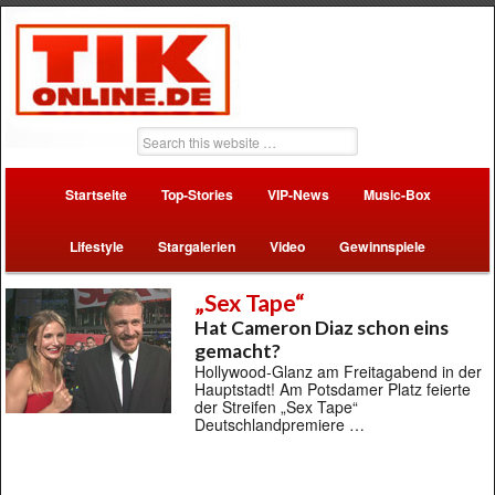
Startseite
Top-Stories
VIP-News
Music-Box
Lifestyle
Stargalerien
Video
Gewinnspiele
„Sex Tape“
Hat Cameron Diaz schon eins
gemacht?
Hollywood-Glanz am Freitagabend in der
Hauptstadt! Am Potsdamer Platz feierte
der Streifen „Sex Tape“
Deutschlandpremiere …