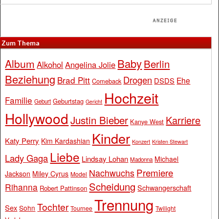
Zum Thema
Baby
Album
Berlin
Alkohol
Angelina Jolie
Beziehung
Drogen
Brad Pitt
Ehe
DSDS
Comeback
Hochzeit
Familie
Geburtstag
Geburt
Gericht
Hollywood
Justin Bieber
Karriere
Kanye West
Kinder
Katy Perry
Kim Kardashian
Konzert
Kristen Stewart
Liebe
Lady Gaga
Lindsay Lohan
Michael
Madonna
Premiere
Nachwuchs
Jackson
Miley Cyrus
Model
Scheidung
Rihanna
Schwangerschaft
Robert Pattinson
Trennung
Tochter
Sex
Sohn
Tournee
Twilight