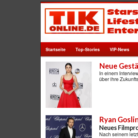
Startseite
Top-Stories
VIP-News
Neue Gestä
In einem Intervi
über ihre Zukunfts
Ryan Gosli
Neues Filmpr
Nach seinem letz