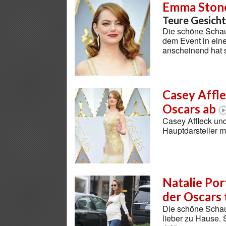
Emma Ston
Teure Gesicht
Die schöne Schau
dem Event in ein
anscheinend hat s
Casey Affl
Oscars ab
Casey Affleck un
Hauptdarsteller 
Natalie Por
der Oscars
Die schöne Schaus
lieber zu Hause. 