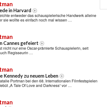
rtman
ede in Harvard
reichte entweder das schauspielerische Handwerk alleine
er sie wollte es einfach noch mal wissen …
rtman
n Cannes gefeiert
t nicht nur eine Oscar-prämierte Schauspielerin, seit
 auch Regisseurin …
rtman
ie Kennedy zu neuem Leben
Natalie Portman bei den 68. Internationalen Filmfestspielen
debüt „A Tale Of Love and Darkness“ vor …
rtman