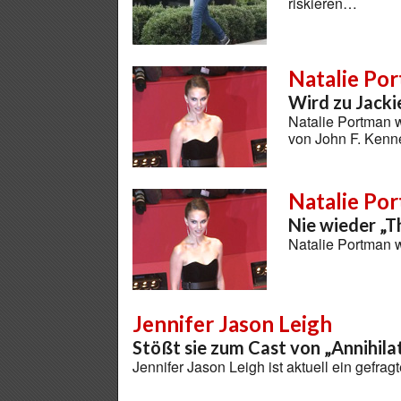
riskieren…
Natalie Po
Wird zu Jack
Natalie Portman w
von John F. Kenn
Natalie Po
Nie wieder „T
Natalie Portman w
Jennifer Jason Leigh
Stößt sie zum Cast von „Annihila
Jennifer Jason Leigh ist aktuell ein gefrag