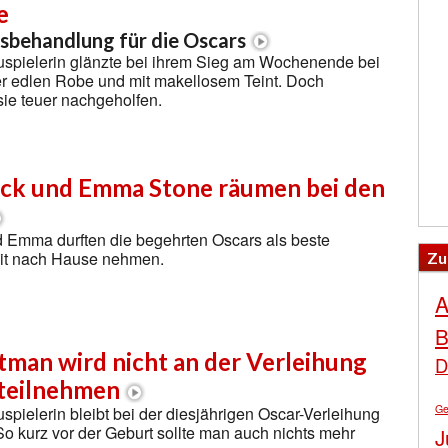
e
sbehandlung für die Oscars
spielerin glänzte bei ihrem Sieg am Wochenende bei
er edlen Robe und mit makellosem Teint. Doch
ie teuer nachgeholfen.
eck und Emma Stone räumen bei den
d Emma durften die begehrten Oscars als beste
mit nach Hause nehmen.
Zu
A
B
tman wird nicht an der Verleihung
D
 teilnehmen
Ge
pielerin bleibt bei der diesjährigen Oscar-Verleihung
So kurz vor der Geburt sollte man auch nichts mehr
J