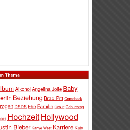
m Thema
Baby
lbum
Alkohol
Angelina Jolie
Beziehung
erlin
Brad Pitt
Comeback
rogen
Familie
Ehe
DSDS
Geburtstag
Geburt
Hochzeit
Hollywood
richt
ustin Bieber
Karriere
Katy
Kanye West