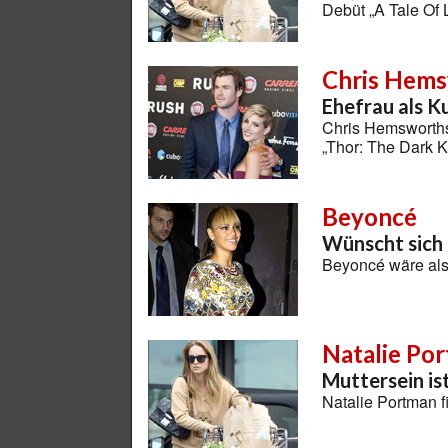
Debüt „A Tale Of
Chris Hem
Ehefrau als K
Chris Hemsworths
„Thor: The Dark 
Beyoncé
Wünscht sich 
Beyoncé wäre als
Natalie Po
Muttersein is
Natalie Portman fi