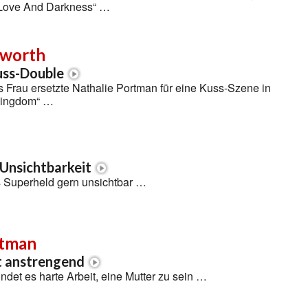
 Love And Darkness“ …
sworth
uss-Double
 Frau ersetzte Nathalie Portman für eine Kuss-Szene in
Kingdom“ …
Unsichtbarkeit
 Superheld gern unsichtbar …
rtman
t anstrengend
ndet es harte Arbeit, eine Mutter zu sein …