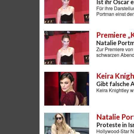
Ist ihr Oscar 
Für ihre Darstell
Portman einst den
Premiere „
Natalie Portm
Zur Premiere von 
schwarzen Abend
Keira Knigh
Gibt falsche
Keira Knightley 
Natalie Po
Proteste in Is
Hollywood-Star Na