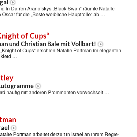
egal
ung in Darren Aranofskys „Black Swan“ räumte Natalie
 Oscar für die „Beste weibliche Hauptrolle“ ab …
Knight of Cups“
an und Christian Bale mit Vollbart!
„Knight of Cups“ erschien Natalie Portman im eleganten
kleid …
tley
 Autogramme
wird häufig mit anderen Prominenten verwechselt …
rtman
rael
talie Portman arbeitet derzeit in Israel an ihrem Regie-