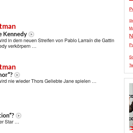
P
St
rtman
M
ie Kennedy
N
ird in dem neuen Streifen von Pablo Larraín die Gattin
Pa
edy verkörpern …
S
Tw
rtman
hor“?
ird nie wieder Thors Geliebte Jane spielen …
tion“?
ter Star …