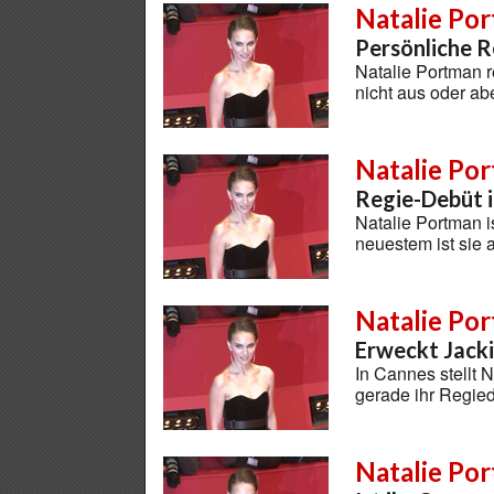
Natalie Po
Persönliche R
Natalie Portman 
nicht aus oder ab
Natalie Po
Regie-Debüt i
Natalie Portman is
neuestem ist sie
Natalie Po
Erweckt Jack
In Cannes stellt 
gerade ihr Regie
Natalie Po