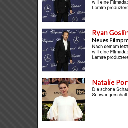
will eine Filmada
Lemire produzier
Ryan Gosli
Neues Filmpr
Nach seinem letz
will eine Filmada
Lemire produzier
Natalie Po
Die schöne Schaus
Schwangerschaft. J