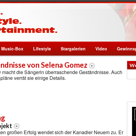
Music-Box
Lifestyle
Stargalerien
Video
Gewinnsp
ndnisse von Selena Gomez
We
ew macht die Sängerin überraschende Geständnisse. Auch
pläne verrät sie einige Details.
ng
ojekt
ten großen Erfolg wendet sich der Kanadier Neuem zu. Er