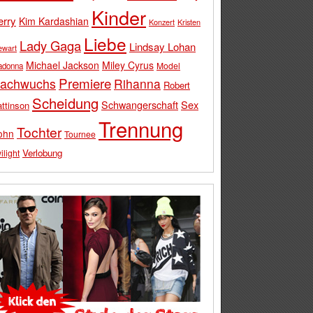
Kinder
erry
Kim Kardashian
Konzert
Kristen
Liebe
Lady Gaga
Lindsay Lohan
ewart
Michael Jackson
Miley Cyrus
Model
adonna
Premiere
achwuchs
Rihanna
Robert
Scheidung
Schwangerschaft
Sex
ttinson
Trennung
Tochter
ohn
Tournee
Verlobung
ilight