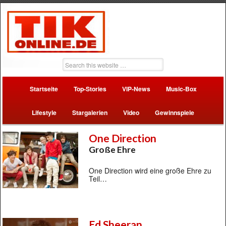
Startseite
Top-Stories
VIP-News
Music-Box
Lifestyle
Stargalerien
Video
Gewinnspiele
One Direction
Große Ehre
One Direction wird eine große Ehre zu
Teil…
Ed Sheeran