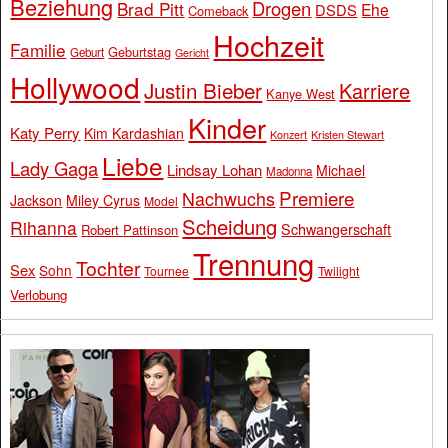
Beziehung
Drogen
Brad Pitt
Ehe
DSDS
Comeback
Hochzeit
Familie
Geburtstag
Geburt
Gericht
Hollywood
Justin Bieber
Karriere
Kanye West
Kinder
Katy Perry
Kim Kardashian
Konzert
Kristen Stewart
Liebe
Lady Gaga
Lindsay Lohan
Michael
Madonna
Premiere
Nachwuchs
Jackson
Miley Cyrus
Model
Scheidung
Rihanna
Schwangerschaft
Robert Pattinson
Trennung
Tochter
Sex
Sohn
Tournee
Twilight
Verlobung