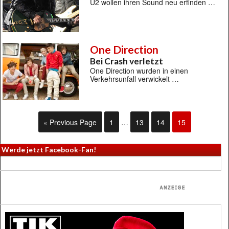
U2 wollen ihren Sound neu erfinden …
One Direction
Bei Crash verletzt
One Direction wurden in einen
Verkehrsunfall verwickelt …
« Previous Page
1
…
13
14
15
Werde jetzt Facebook-Fan!