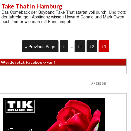
Take That in Hamburg
Das Comeback der Boyband Take That startet voll durch. Und trotz
der jahrelangen Abstinenz wissen Howard Donald und Mark Owen
noch immer wie man mit Fans umgeht.
« Previous Page
1
…
11
12
13
Werde jetzt Facebook-Fan!