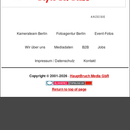
Kamerateam Berlin
Fotoagentur Berlin
Event-Fotos
Wir über uns
Mediadaten
B2B
Jobs
Impressum / Datenschutz
Kontakt
Copyright © 2001-2026 ·
HauptBruch Media GbR
Return to top of page