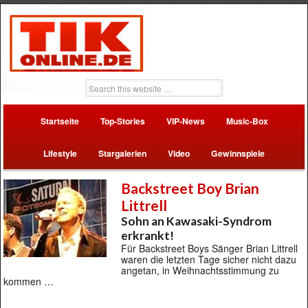
Startseite
Top-Stories
VIP-News
Music-Box
Lifestyle
Stargalerien
Video
Gewinnspiele
Backstreet Boy Brian
Littrell
Sohn an Kawasaki-Syndrom
erkrankt!
Für Backstreet Boys Sänger Brian Littrell
waren die letzten Tage sicher nicht dazu
angetan, in Weihnachtsstimmung zu
kommen …