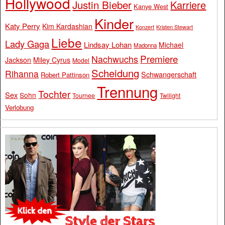
Hollywood
Justin Bieber
Karriere
Kanye West
Kinder
Katy Perry
Kim Kardashian
Konzert
Kristen Stewart
Liebe
Lady Gaga
Lindsay Lohan
Michael
Madonna
Premiere
Nachwuchs
Jackson
Miley Cyrus
Model
Scheidung
Rihanna
Schwangerschaft
Robert Pattinson
Trennung
Tochter
Sex
Sohn
Tournee
Twilight
Verlobung