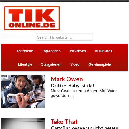
Startseite
Top-Stories
VIP-News
Music-Box
Lifestyle
Stargalerien
Video
Gewinnspiele
Mark Owen
Drittes Baby ist da!
Mark Owen ist zum dritten Mal Vater
geworden …
Take That
Gary Barlow verspricht neues