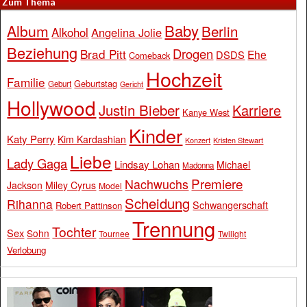
Zum Thema
Baby
Album
Berlin
Alkohol
Angelina Jolie
Beziehung
Drogen
Brad Pitt
Ehe
DSDS
Comeback
Hochzeit
Familie
Geburtstag
Geburt
Gericht
Hollywood
Justin Bieber
Karriere
Kanye West
Kinder
Katy Perry
Kim Kardashian
Konzert
Kristen Stewart
Liebe
Lady Gaga
Lindsay Lohan
Michael
Madonna
Premiere
Nachwuchs
Jackson
Miley Cyrus
Model
Scheidung
Rihanna
Schwangerschaft
Robert Pattinson
Trennung
Tochter
Sex
Sohn
Tournee
Twilight
Verlobung