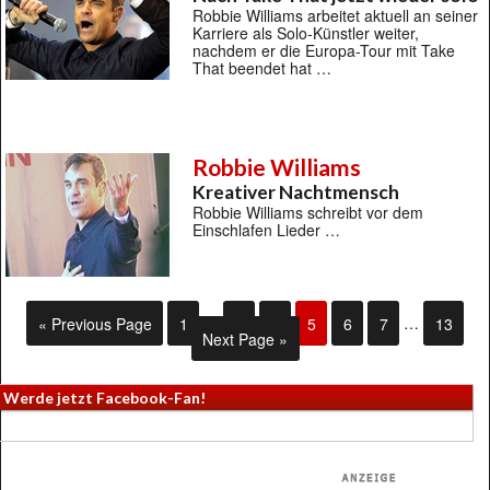
Robbie Williams arbeitet aktuell an seiner
Karriere als Solo-Künstler weiter,
nachdem er die Europa-Tour mit Take
That beendet hat …
Robbie Williams
Kreativer Nachtmensch
Robbie Williams schreibt vor dem
Einschlafen Lieder …
« Previous Page
1
…
3
4
5
6
7
…
13
Next Page »
Werde jetzt Facebook-Fan!