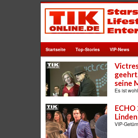
Startseite
Top-Stories
VIP-News
Victre
geehrt
seine 
Es ist woh
ECHO 2
Linden
VIP-Getüm