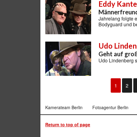
Eddy Kante
Männerfreund
Jahrelang folgte 
Bodyguard und b
Udo Linden
Geht auf gro
Udo Lindenberg s
1
2
Kamerateam Berlin
Fotoagentur Berlin
Return to top of page