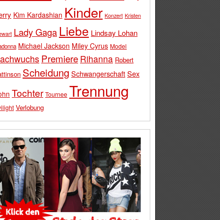
Kinder
erry
Kim Kardashian
Konzert
Kristen
Liebe
Lady Gaga
Lindsay Lohan
ewart
Michael Jackson
Miley Cyrus
Model
adonna
Premiere
achwuchs
Rihanna
Robert
Scheidung
Schwangerschaft
Sex
ttinson
Trennung
Tochter
ohn
Tournee
Verlobung
ilight