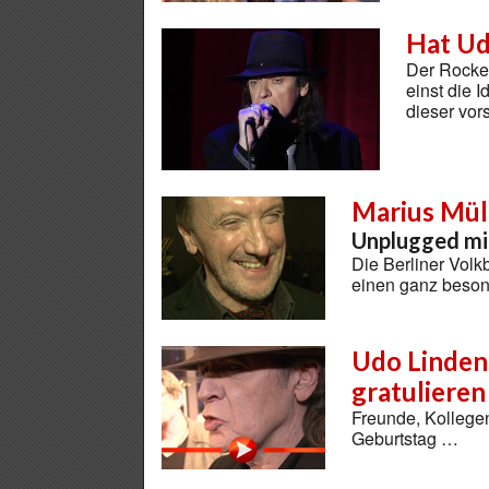
Hat Ud
Der Rocke
einst die 
dieser vor
Marius Mül
Unplugged mi
Die Berliner Vol
einen ganz besond
Udo Linden
gratulieren
Freunde, Kollege
Geburtstag …