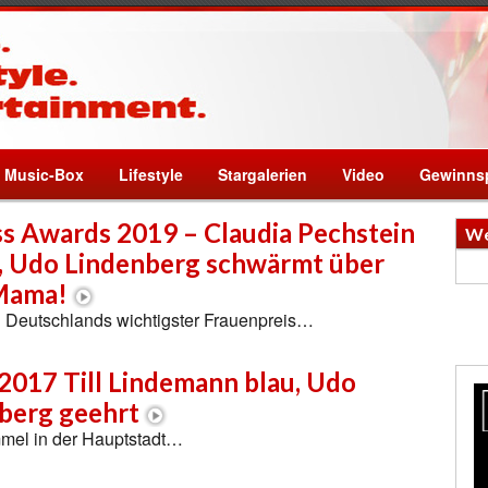
Music-Box
Lifestyle
Stargalerien
Video
Gewinnsp
ss Awards 2019 – Claudia Pechstein
We
, Udo Lindenberg schwärmt über
Mama!
l Deutschlands wichtigster Frauenpreis…
017 Till Lindemann blau, Udo
berg geehrt
mel in der Hauptstadt…