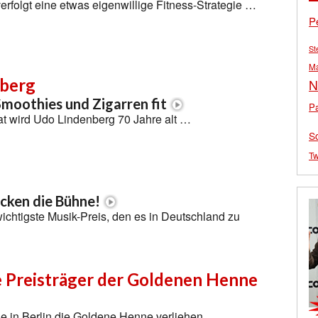
rfolgt eine etwas eigenwillige Fitness-Strategie …
P
St
M
berg
N
 Smoothies und Zigarren fit
Pa
at wird Udo Lindenberg 70 Jahre alt …
S
Tw
ocken die Bühne!
wichtigste Musik-Preis, den es in Deutschland zu
e Preisträger der Goldenen Henne
e in Berlin die Goldene Henne verliehen …