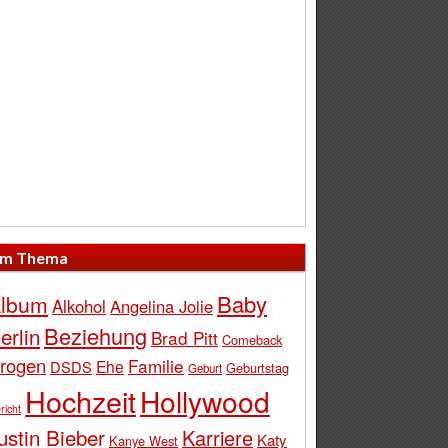
m Thema
Baby
lbum
Alkohol
Angelina Jolie
Beziehung
erlin
Brad Pitt
Comeback
rogen
Familie
Ehe
DSDS
Geburtstag
Geburt
Hochzeit
Hollywood
richt
ustin Bieber
Karriere
Katy
Kanye West