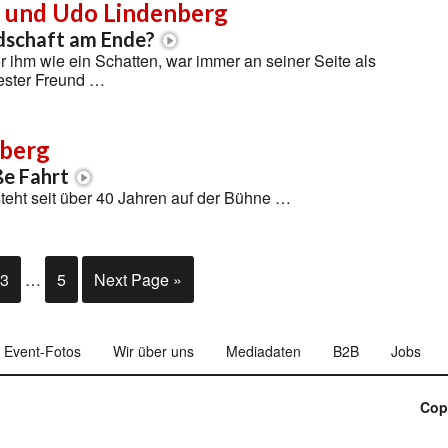
 und Udo Lindenberg
schaft am Ende?
er ihm wie ein Schatten, war immer an seiner Seite als
ester Freund …
berg
ße Fahrt
teht seit über 40 Jahren auf der Bühne …
3
…
5
Next Page »
Event-Fotos
Wir über uns
Mediadaten
B2B
Jobs
Cop