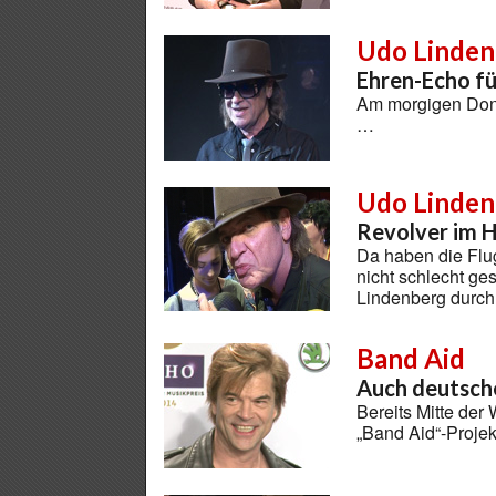
Udo Linden
Ehren-Echo f
Am morgigen Donn
…
Udo Linden
Revolver im 
Da haben die Flu
nicht schlecht g
Lindenberg durch
Band Aid
Auch deutsche
Bereits Mitte der
„Band Aid“-Projek