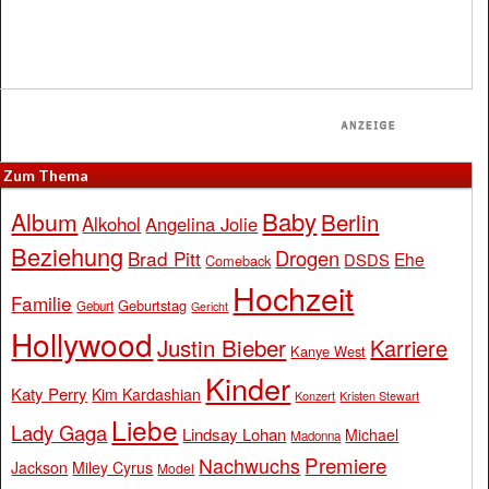
Zum Thema
Baby
Album
Berlin
Alkohol
Angelina Jolie
Beziehung
Drogen
Brad Pitt
Ehe
DSDS
Comeback
Hochzeit
Familie
Geburtstag
Geburt
Gericht
Hollywood
Justin Bieber
Karriere
Kanye West
Kinder
Katy Perry
Kim Kardashian
Konzert
Kristen Stewart
Liebe
Lady Gaga
Lindsay Lohan
Michael
Madonna
Premiere
Nachwuchs
Jackson
Miley Cyrus
Model