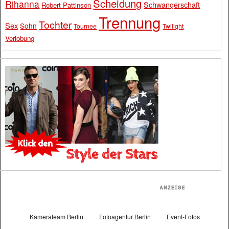
Scheidung
Rihanna
Schwangerschaft
Robert Pattinson
Trennung
Tochter
Sex
Sohn
Tournee
Twilight
Verlobung
Kamerateam Berlin
Fotoagentur Berlin
Event-Fotos