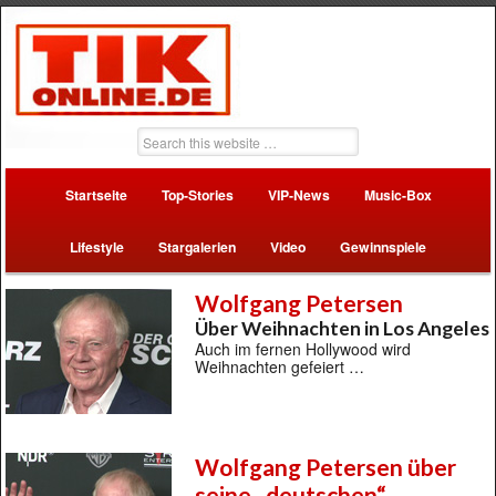
Startseite
Top-Stories
VIP-News
Music-Box
Lifestyle
Stargalerien
Video
Gewinnspiele
Wolfgang Petersen
Über Weihnachten in Los Angeles
Auch im fernen Hollywood wird
Weihnachten gefeiert …
Wolfgang Petersen über
seine „deutschen“