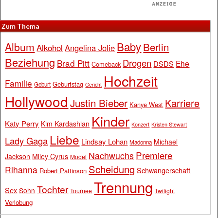
Zum Thema
Baby
Album
Berlin
Alkohol
Angelina Jolie
Beziehung
Drogen
Brad Pitt
Ehe
DSDS
Comeback
Hochzeit
Familie
Geburtstag
Geburt
Gericht
Hollywood
Justin Bieber
Karriere
Kanye West
Kinder
Katy Perry
Kim Kardashian
Konzert
Kristen Stewart
Liebe
Lady Gaga
Lindsay Lohan
Michael
Madonna
Premiere
Nachwuchs
Jackson
Miley Cyrus
Model
Scheidung
Rihanna
Schwangerschaft
Robert Pattinson
Trennung
Tochter
Sex
Sohn
Tournee
Twilight
Verlobung