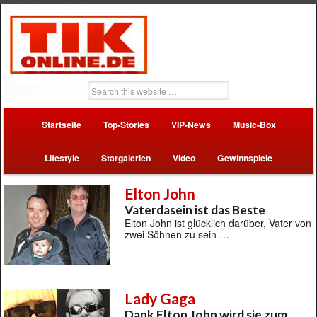
Startseite
Top-Stories
VIP-News
Music-Box
Lifestyle
Stargalerien
Video
Gewinnspiele
Elton John
Vaterdasein ist das Beste
Elton John ist glücklich darüber, Vater von
zwei Söhnen zu sein …
Lady Gaga
Dank Elton John wird sie zum