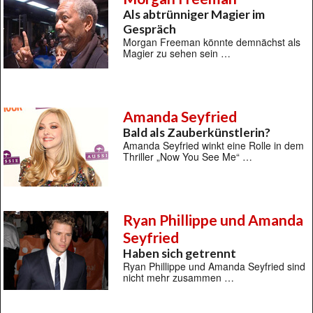
Als abtrünniger Magier im
Gespräch
Morgan Freeman könnte demnächst als
Magier zu sehen sein …
Amanda Seyfried
Bald als Zauberkünstlerin?
Amanda Seyfried winkt eine Rolle in dem
Thriller „Now You See Me“ …
Ryan Phillippe und Amanda
Seyfried
Haben sich getrennt
Ryan Phillippe und Amanda Seyfried sind
nicht mehr zusammen …