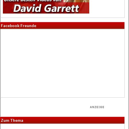
Facebook Freunde
Zum Thema