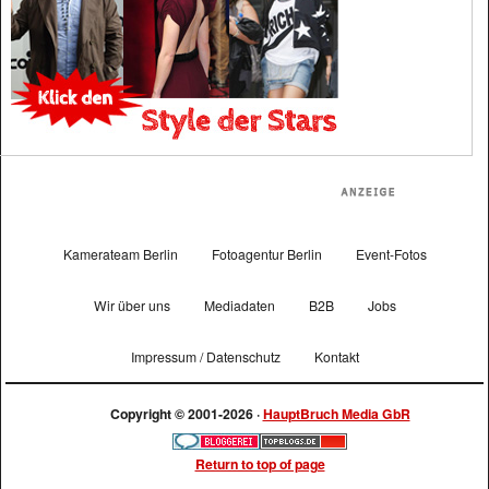
Kamerateam Berlin
Fotoagentur Berlin
Event-Fotos
Wir über uns
Mediadaten
B2B
Jobs
Impressum / Datenschutz
Kontakt
Copyright © 2001-2026 ·
HauptBruch Media GbR
Return to top of page