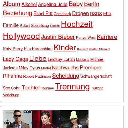
Baby
Album
Berlin
Alkohol
Angelina Jolie
Beziehung
Drogen
Brad Pitt
Ehe
DSDS
Comeback
Hochzeit
Familie
Geburtstag
Geburt
Gericht
Hollywood
Justin Bieber
Karriere
Kanye West
Kinder
Katy Perry
Kim Kardashian
Konzert
Kristen Stewart
Liebe
Lady Gaga
Lindsay Lohan
Michael
Madonna
Premiere
Nachwuchs
Jackson
Miley Cyrus
Model
Scheidung
Rihanna
Schwangerschaft
Robert Pattinson
Trennung
Tochter
Sex
Sohn
Tournee
Twilight
Verlobung