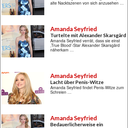
alte Nacktszenen von sich anzusehen …
Amanda Seyfried
Turtelte mit Alexander Skarsgård
Amanda Seyfried verrät, dass sie einst
‚True Blood‘-Star Alexander Skarsgård
näherkam …
Amanda Seyfried
Lacht über Penis-Witze
Amanda Seyfried findet Penis-Witze zum
Schreien …
Amanda Seyfried
Bedauerlicherweise ein