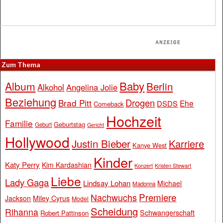
Zum Thema
Baby
Album
Berlin
Alkohol
Angelina Jolie
Beziehung
Drogen
Brad Pitt
Ehe
DSDS
Comeback
Hochzeit
Familie
Geburtstag
Geburt
Gericht
Hollywood
Justin Bieber
Karriere
Kanye West
Kinder
Katy Perry
Kim Kardashian
Konzert
Kristen Stewart
Liebe
Lady Gaga
Lindsay Lohan
Michael
Madonna
Premiere
Nachwuchs
Jackson
Miley Cyrus
Model
Scheidung
Rihanna
Schwangerschaft
Robert Pattinson