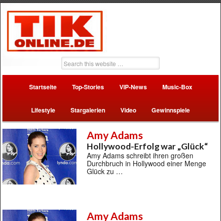
Startseite
Top-Stories
VIP-News
Music-Box
Lifestyle
Stargalerien
Video
Gewinnspiele
Amy Adams
Hollywood-Erfolg war „Glück“
Amy Adams schreibt ihren großen
Durchbruch in Hollywood einer Menge
Glück zu …
Amy Adams