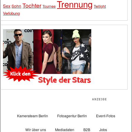
Trennung
Tochter
Sex
Sohn
Tournee
Twilight
Verlobung
Kamerateam Berlin
Fotoagentur Berlin
Event-Fotos
Wir über uns
Mediadaten
B2B
Jobs