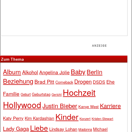
Zum Thema
Baby
Album
Berlin
Alkohol
Angelina Jolie
Beziehung
Drogen
Brad Pitt
Ehe
DSDS
Comeback
Hochzeit
Familie
Geburtstag
Geburt
Gericht
Hollywood
Justin Bieber
Karriere
Kanye West
Kinder
Katy Perry
Kim Kardashian
Konzert
Kristen Stewart
Liebe
Lady Gaga
Lindsay Lohan
Michael
Madonna