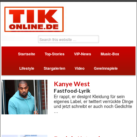
Startseite
Top-Stories
VIP-News
Music-Box
Lifestyle
Stargalerien
Video
Gewinnspiele
Kanye West
Fastfood-Lyrik
Er rappt, er designt Kleidung für sein
eigenes Label, er twittert verrückte Dinge
und jetzt schreibt er auch noch Gedichte
…