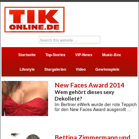
Startseite
Top-Stories
VIP-News
Music-Box
Lifestyle
Stargalerien
Video
Gewinnspiele
New Faces Award 2014
Wem gehört dieses sexy
Dekolleté?
Im Berliner eWerk wurde der rote Teppich
für den New Faces Award ausgerollt …
Bettina Zimmermann und