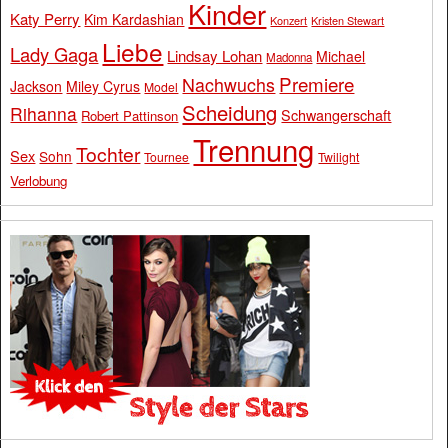
Kinder
Katy Perry
Kim Kardashian
Konzert
Kristen Stewart
Liebe
Lady Gaga
Lindsay Lohan
Michael
Madonna
Premiere
Nachwuchs
Jackson
Miley Cyrus
Model
Scheidung
Rihanna
Schwangerschaft
Robert Pattinson
Trennung
Tochter
Sex
Sohn
Tournee
Twilight
Verlobung