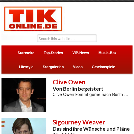
Startseite
Top-Stories
VIP-News
Music-Box
Lifestyle
Stargalerien
Video
Gewinnspiele
Clive Owen
Von Berlin begeistert
Clive Owen kommt gerne nach Berlin …
Sigourney Weaver
Das sind ihre Wünsche und Pläne