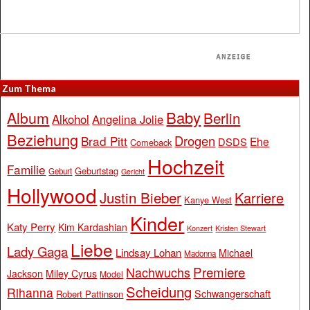
Zum Thema
Baby
Album
Berlin
Alkohol
Angelina Jolie
Beziehung
Drogen
Brad Pitt
Ehe
DSDS
Comeback
Hochzeit
Familie
Geburtstag
Geburt
Gericht
Hollywood
Justin Bieber
Karriere
Kanye West
Kinder
Katy Perry
Kim Kardashian
Konzert
Kristen Stewart
Liebe
Lady Gaga
Lindsay Lohan
Michael
Madonna
Premiere
Nachwuchs
Jackson
Miley Cyrus
Model
Scheidung
Rihanna
Schwangerschaft
Robert Pattinson