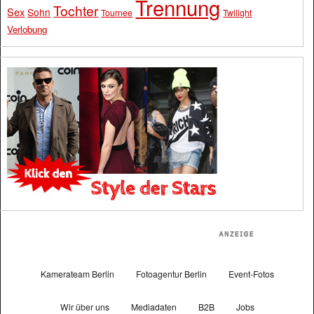
Trennung
Tochter
Sex
Sohn
Tournee
Twilight
Verlobung
Kamerateam Berlin
Fotoagentur Berlin
Event-Fotos
Wir über uns
Mediadaten
B2B
Jobs