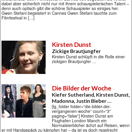
dabei aber sicherlich nicht nur mit ihrem schauspielerischen Talent –
denn auch optisch gibt die schöne Schauspieler so einiges her.
Gwen Stefani begeistert in Cannes Gwen Stefani tauchte zum
Filmfestival in […]
Kirsten Dunst
Zickige Brautjungfer
Kirsten Dunst schlüpft in die Rolle einer
zickigen Brautjungfer …
Die Bilder der Woche
Kiefer Sutherland, Kirsten Dunst,
Madonna, Justin Bieber …
[lg_folder folder=“die-bilder-der-
vergangenen-woche“ count=“3″
paging=“false“] Kirsten Dunst am
Flughafen London Manch ein
Normalsterblicher ächzt auf Reisen, wenn
er mit Handgepäck zu kämpfen hat – da ist es doch regelrecht