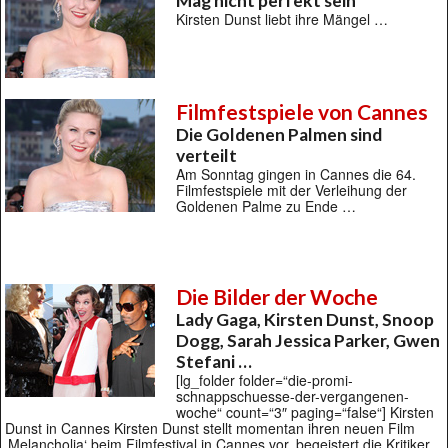
Mag nicht perfekt sein
Kirsten Dunst liebt ihre Mängel …
Filmfestspiele von Cannes
Die Goldenen Palmen sind
verteilt
Am Sonntag gingen in Cannes die 64.
Filmfestspiele mit der Verleihung der
Goldenen Palme zu Ende …
Die Bilder der Woche
Lady Gaga, Kirsten Dunst, Snoop
Dogg, Sarah Jessica Parker, Gwen
Stefani …
[lg_folder folder=“die-promi-
schnappschuesse-der-vergangenen-
woche“ count=“3″ paging=“false“] Kirsten
Dunst in Cannes Kirsten Dunst stellt momentan ihren neuen Film
‚Melancholia‘ beim Filmfestival in Cannes vor, begeistert die Kritiker