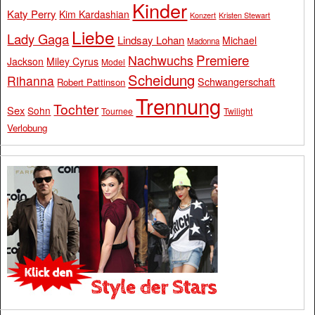
Kinder
Katy Perry
Kim Kardashian
Konzert
Kristen Stewart
Liebe
Lady Gaga
Lindsay Lohan
Michael
Madonna
Premiere
Nachwuchs
Jackson
Miley Cyrus
Model
Scheidung
Rihanna
Schwangerschaft
Robert Pattinson
Trennung
Tochter
Sex
Sohn
Tournee
Twilight
Verlobung