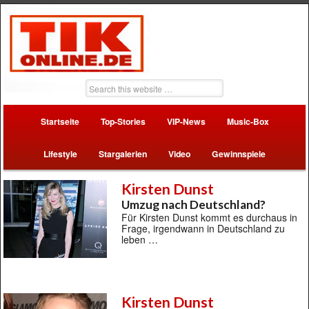
Startseite
Top-Stories
VIP-News
Music-Box
Lifestyle
Stargalerien
Video
Gewinnspiele
Kirsten Dunst
Umzug nach Deutschland?
Für Kirsten Dunst kommt es durchaus in
Frage, irgendwann in Deutschland zu
leben …
Kirsten Dunst