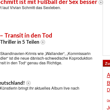
Schmitt ist mit Fußball der Sex besser
t laut Vivian Schmitt das Sexleben.
– Transit in den Tod
hriller in 5 Teilen
 Skandinavien-Krimis wie „Wallander“, „Kommissarin
dler“ ist die neue dänisch-schwedische Koproduktion
nsit in den Tod“ genau das Richtige.
Zu
A
B
Deutschland!
Künstlerin bringt ihr aktuelles Album live nach
D
Ge
J