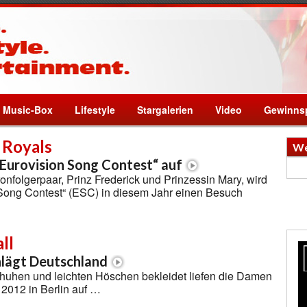
Music-Box
Lifestyle
Stargalerien
Video
Gewinnsp
 Royals
We
Eurovision Song Contest“ auf
nfolgerpaar, Prinz Frederick und Prinzessin Mary, wird
Song Contest“ (ESC) in diesem Jahr einen Besuch
ll
lägt Deutschland
chuhen und leichten Höschen bekleidet liefen die Damen
2012 in Berlin auf …