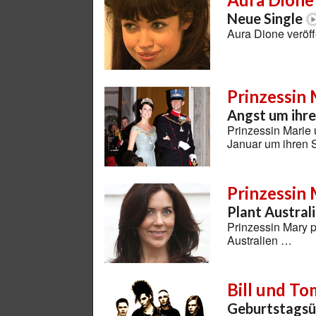
Neue Single
Aura Dione veröff
Prinzessin
Angst um ihr
Prinzessin Marie
Januar um ihren 
Prinzessin
Plant Austral
Prinzessin Mary p
Australien …
Bill und To
Geburtstagsü