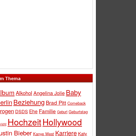
m Thema
Baby
lbum
Alkohol
Angelina Jolie
Beziehung
erlin
Brad Pitt
Comeback
rogen
Familie
Ehe
DSDS
Geburtstag
Geburt
Hochzeit
Hollywood
richt
ustin Bieber
Karriere
Katy
Kanye West