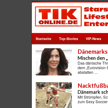
Startseite
Top-Stories
VIP-News
Dänemarks
Mischen den „
Das dänische Thro
dem „Eurovision 
abstatten …
Nacktfußba
Dänemark sch
Mit Strümpfen, S
zum Sexy Soccer 