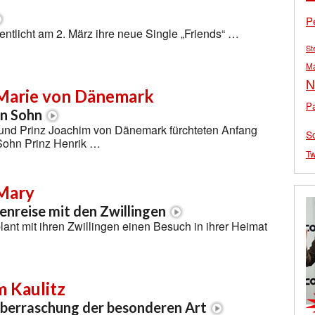
P
entlicht am 2. März ihre neue Single „Friends“ …
St
M
N
 Marie von Dänemark
Pa
en Sohn
 und Prinz Joachim von Dänemark fürchteten Anfang
S
Sohn Prinz Henrik …
Tw
 Mary
ienreise mit den Zwillingen
lant mit ihren Zwillingen einen Besuch in ihrer Heimat
m Kaulitz
berraschung der besonderen Art