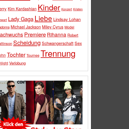
Kinder
erry
Kim Kardashian
Konzert
Kristen
Liebe
Lady Gaga
Lindsay Lohan
ewart
Michael Jackson
Miley Cyrus
Model
adonna
Premiere
achwuchs
Rihanna
Robert
Scheidung
Schwangerschaft
Sex
ttinson
Trennung
Tochter
ohn
Tournee
Verlobung
ilight