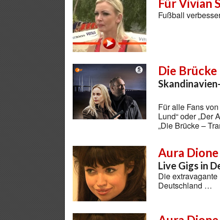
Für Vivian 
Fußball verbesser
Die Brücke 
Skandinavien-T
Für alle Fans von
Lund“ oder „Der A
„Die Brücke – Tra
Aura Dione
Live Gigs in 
Die extravagante 
Deutschland …
Aura Dione