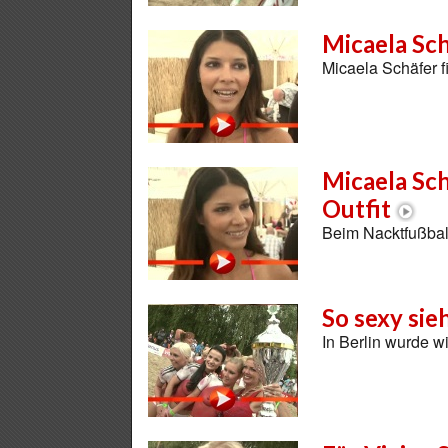
Micaela Sch
Micaela Schäfer f
Micaela Sch
Outfit
Beim Nacktfußbal
So sexy sie
In Berlin wurde w