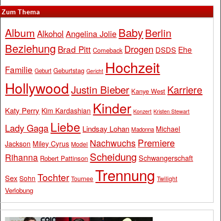
Zum Thema
Baby
Album
Berlin
Alkohol
Angelina Jolie
Beziehung
Drogen
Brad Pitt
Ehe
DSDS
Comeback
Hochzeit
Familie
Geburtstag
Geburt
Gericht
Hollywood
Justin Bieber
Karriere
Kanye West
Kinder
Katy Perry
Kim Kardashian
Konzert
Kristen Stewart
Liebe
Lady Gaga
Lindsay Lohan
Michael
Madonna
Premiere
Nachwuchs
Jackson
Miley Cyrus
Model
Scheidung
Rihanna
Schwangerschaft
Robert Pattinson
Trennung
Tochter
Sex
Sohn
Tournee
Twilight
Verlobung