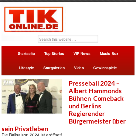
Startseite
Top-Stories
VIP-News
Music-Box
Lifestyle
Stargalerien
Video
Gewinnspiele
Presseball 2024 –
Albert Hammonds
Bühnen-Comeback
und Berlins
Regierender
Bürgermeister über
sein Privatleben
Die Ballsaison 2024 ist eröffnet!