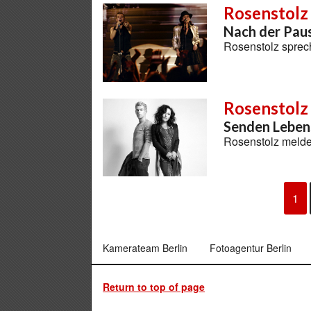
Rosenstolz
Nach der Pau
Rosenstolz sprec
Rosenstolz
Senden Leben
Rosenstolz melde
1
Kamerateam Berlin
Fotoagentur Berlin
Return to top of page