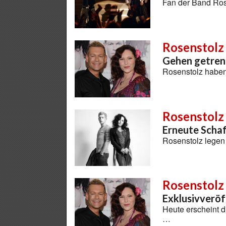
Fan der Band Rose
Rosenstolz
Gehen getre
Rosenstolz haben 
Rosenstolz
Erneute Scha
Rosenstolz legen
Rosenstolz
Exklusivveröf
Heute erscheint 
…