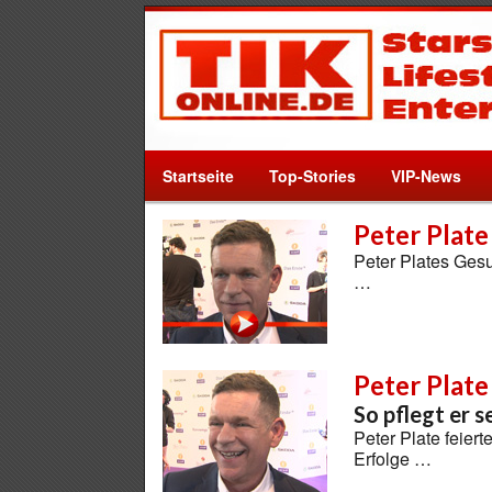
Startseite
Top-Stories
VIP-News
Peter Plate
Peter Plates Ges
…
Peter Plate
So pflegt er 
Peter Plate feier
Erfolge …