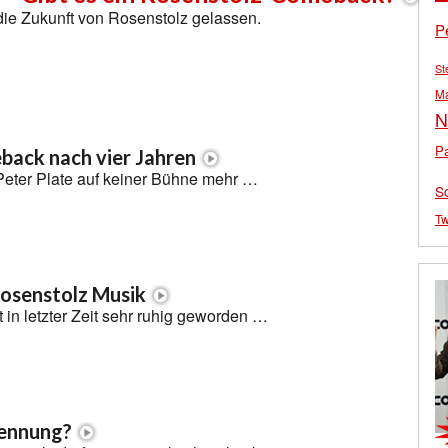
 die Zukunft von Rosenstolz gelassen.
P
St
M
N
Pa
ack nach vier Jahren
Peter Plate auf keiner Bühne mehr …
S
Tw
osenstolz Musik
 in letzter Zeit sehr ruhig geworden …
rennung?