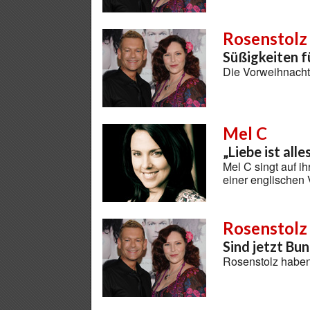
Rosenstolz
Süßigkeiten 
Die Vorweihnachts
Mel C
„Liebe ist alle
Mel C singt auf i
einer englischen
Rosenstolz
Sind jetzt Bu
Rosenstolz habe