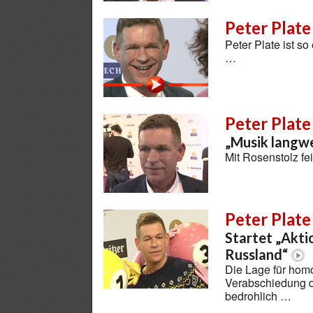
Peter Plate
Peter Plate ist s
…
Peter Plate
„Musik langwe
Mit Rosenstolz fei
Peter Plate
Startet „Akti
Russland“
Die Lage für hom
Verabschiedung d
bedrohlich …