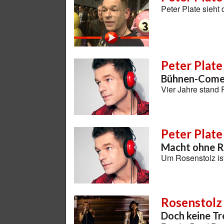
Peter Plate sieht
Peter Plate
Bühnen-Comeb
Vier Jahre stand 
Peter Plate
Macht ohne R
Um Rosenstolz ist
Rosenstolz
Doch keine T