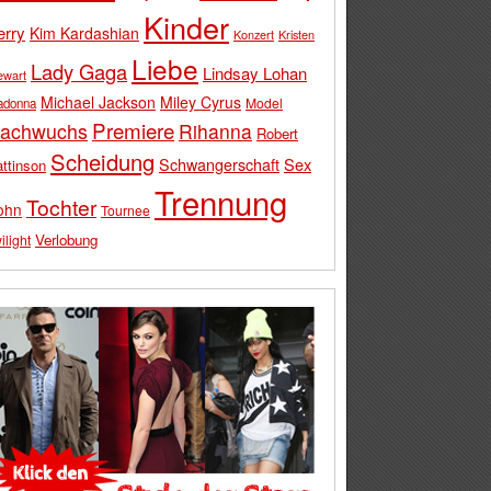
Kinder
erry
Kim Kardashian
Konzert
Kristen
Liebe
Lady Gaga
Lindsay Lohan
ewart
Michael Jackson
Miley Cyrus
Model
adonna
Premiere
achwuchs
Rihanna
Robert
Scheidung
Schwangerschaft
Sex
ttinson
Trennung
Tochter
ohn
Tournee
Verlobung
ilight