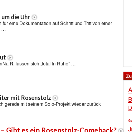
 um die Uhr
 für eine Dokumentation auf Schritt und Tritt von einer
n …
gut
nNa R. lassen sich „total in Ruhe“ …
Zu
A
iter mit Rosenstolz
B
ich gerade mit seinem Solo-Projekt wieder zurück
D
Ge
J
 – Gibt es ein Rosenstolz-Comeback?