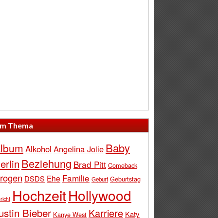
m Thema
Baby
lbum
Alkohol
Angelina Jolie
Beziehung
erlin
Brad Pitt
Comeback
rogen
Familie
Ehe
DSDS
Geburtstag
Geburt
Hochzeit
Hollywood
richt
ustin Bieber
Karriere
Katy
Kanye West