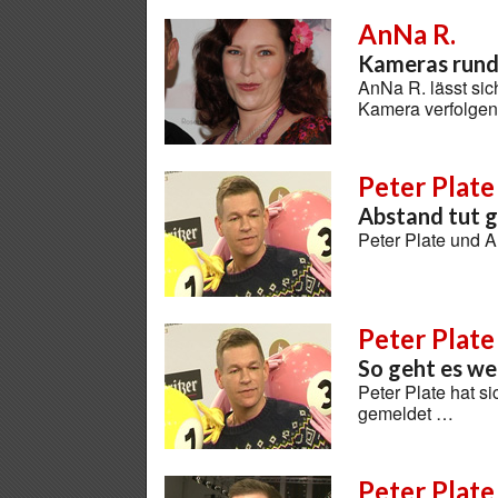
AnNa R.
Kameras rund
AnNa R. lässt sich
Kamera verfolge
Peter Plate
Abstand tut 
Peter Plate und A
Peter Plate
So geht es we
Peter Plate hat s
gemeldet …
Peter Plate