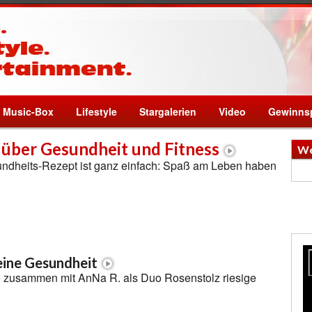
Music-Box
Lifestyle
Stargalerien
Video
Gewinnsp
 über Gesundheit und Fitness
We
undheits-Rezept ist ganz einfach: Spaß am Leben haben
seine Gesundheit
te zusammen mit AnNa R. als Duo Rosenstolz riesige