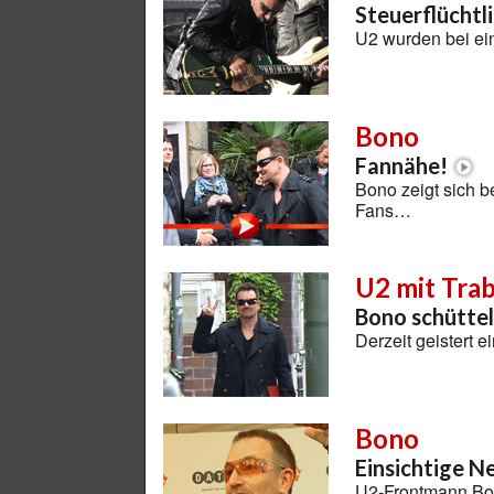
Steuerflüchtl
U2 wurden bei ei
Bono
Fannähe!
Bono zeigt sich b
Fans…
U2 mit Trab
Bono schüttel
Derzeit geistert 
Bono
Einsichtige N
U2-Frontmann Bono