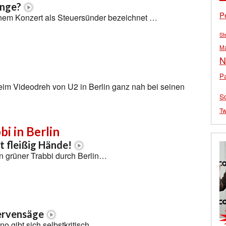
inge?
P
nem Konzert als Steuersünder bezeichnet …
St
M
N
Pa
eim Videodreh von U2 in Berlin ganz nah bei seinen
S
Tw
bi in Berlin
t fleißig Hände!
ein grüner Trabbi durch Berlin…
ervensäge
 gibt sich selbstkritisch …