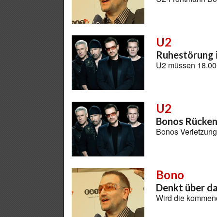
U2
Ruhestörung 
U2 müssen 18.000 
U2
Bonos Rücken
Bonos Verletzung
Bono
Denkt über d
Wird die kommend