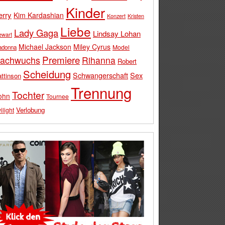
Kinder
erry
Kim Kardashian
Konzert
Kristen
Liebe
Lady Gaga
Lindsay Lohan
ewart
Michael Jackson
Miley Cyrus
Model
adonna
Premiere
achwuchs
Rihanna
Robert
Scheidung
Schwangerschaft
Sex
ttinson
Trennung
Tochter
ohn
Tournee
Verlobung
ilight