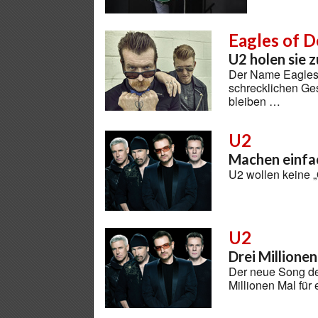
Eagles of D
U2 holen sie 
Der Name Eagles 
schrecklichen Ge
bleiben …
U2
Machen einfa
U2 wollen keine 
U2
Drei Millione
Der neue Song de
Millionen Mal fü