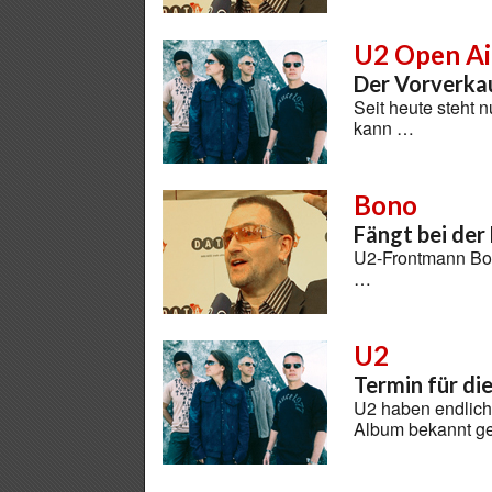
U2 Open Ai
Der Vorverkau
Seit heute steht
kann …
Bono
Fängt bei der
U2-Frontmann Bo
…
U2
Termin für die
U2 haben endlich 
Album bekannt 