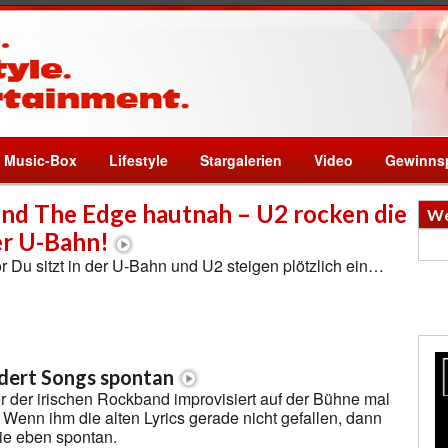
Music-Box
Lifestyle
Stargalerien
Video
Gewinnsp
nd The Edge hautnah – U2 rocken die
We
er U-Bahn!
vor Du sitzt in der U-Bahn und U2 steigen plötzlich ein…
dert Songs spontan
 der irischen Rockband improvisiert auf der Bühne mal
 Wenn ihm die alten Lyrics gerade nicht gefallen, dann
sie eben spontan.