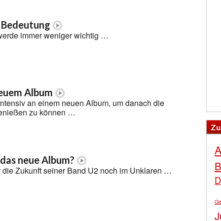
n Bedeutung
werde immer weniger wichtig …
neuem Album
 intensiv an einem neuen Album, um danach die
genießen zu können …
Zu
A
das neue Album?
B
r die Zukunft seiner Band U2 noch im Unklaren …
D
Ge
J