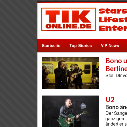
Startseite
Top-Stories
VIP-News
Bono u
Berlin
Stell Dir 
U2
Bono än
Der Sänger
ganz gern.
ändert er 