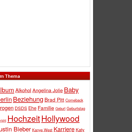
m Thema
Baby
lbum
Alkohol
Angelina Jolie
Beziehung
erlin
Brad Pitt
Comeback
rogen
Familie
Ehe
DSDS
Geburtstag
Geburt
Hochzeit
Hollywood
richt
ustin Bieber
Karriere
Katy
Kanye West