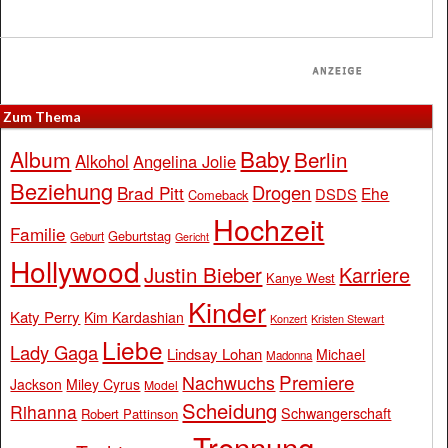
Zum Thema
Baby
Album
Berlin
Alkohol
Angelina Jolie
Beziehung
Drogen
Brad Pitt
Ehe
DSDS
Comeback
Hochzeit
Familie
Geburtstag
Geburt
Gericht
Hollywood
Justin Bieber
Karriere
Kanye West
Kinder
Katy Perry
Kim Kardashian
Konzert
Kristen Stewart
Liebe
Lady Gaga
Lindsay Lohan
Michael
Madonna
Premiere
Nachwuchs
Jackson
Miley Cyrus
Model
Scheidung
Rihanna
Schwangerschaft
Robert Pattinson
Trennung