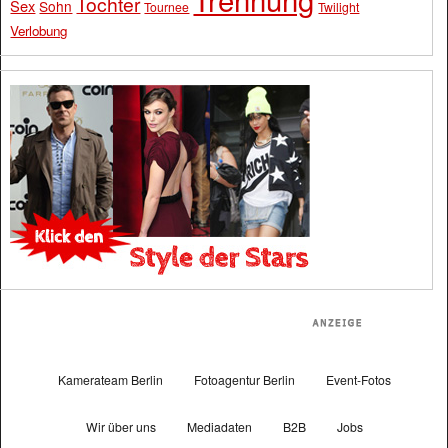
Tochter
Sex
Sohn
Tournee
Twilight
Verlobung
Kamerateam Berlin
Fotoagentur Berlin
Event-Fotos
Wir über uns
Mediadaten
B2B
Jobs