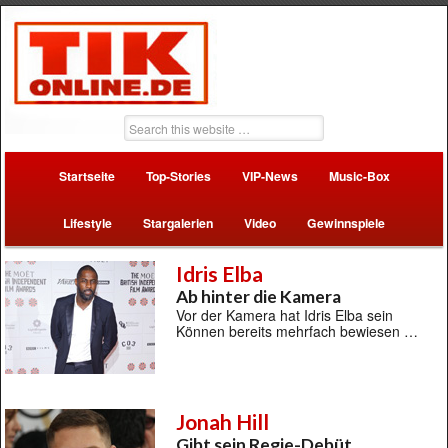
Startseite
Top-Stories
VIP-News
Music-Box
Lifestyle
Stargalerien
Video
Gewinnspiele
Idris Elba
Ab hinter die Kamera
Vor der Kamera hat Idris Elba sein
Können bereits mehrfach bewiesen …
Jonah Hill
Gibt sein Regie-Debüt