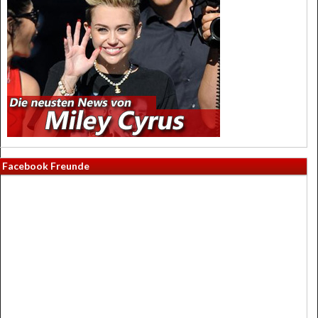
Facebook Freunde