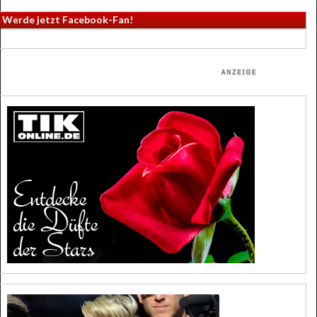
Werde jetzt Facebook-Fan!