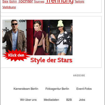
Tochter
Sex
Sohn
Tournee
Twilight
Verlobung
Kamerateam Berlin
Fotoagentur Berlin
Event-Fotos
Wir über uns
Mediadaten
B2B
Jobs