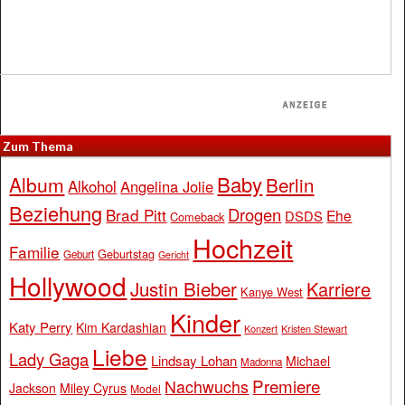
Zum Thema
Baby
Album
Berlin
Alkohol
Angelina Jolie
Beziehung
Drogen
Brad Pitt
Ehe
DSDS
Comeback
Hochzeit
Familie
Geburtstag
Geburt
Gericht
Hollywood
Justin Bieber
Karriere
Kanye West
Kinder
Katy Perry
Kim Kardashian
Konzert
Kristen Stewart
Liebe
Lady Gaga
Lindsay Lohan
Michael
Madonna
Premiere
Nachwuchs
Jackson
Miley Cyrus
Model