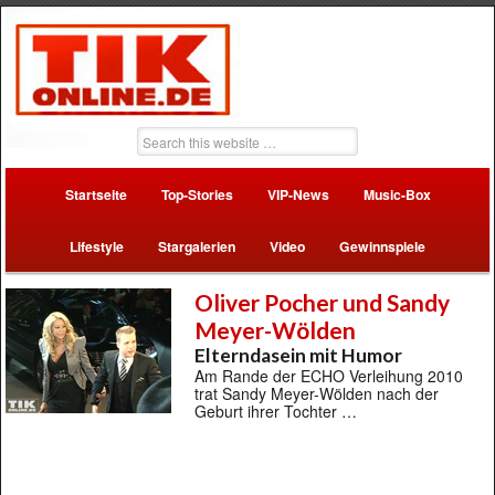
Startseite
Top-Stories
VIP-News
Music-Box
Lifestyle
Stargalerien
Video
Gewinnspiele
Oliver Pocher und Sandy
Meyer-Wölden
Elterndasein mit Humor
Am Rande der ECHO Verleihung 2010
trat Sandy Meyer-Wölden nach der
Geburt ihrer Tochter …