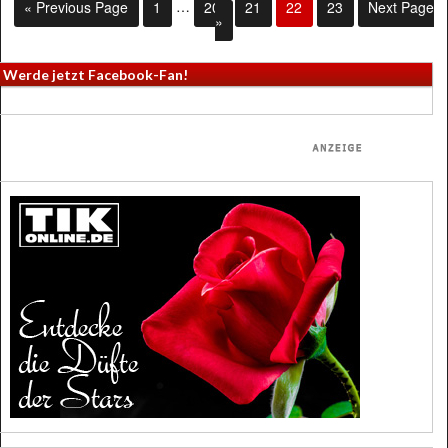
« Previous Page
1
…
20
21
22
23
Next Page
»
Werde jetzt Facebook-Fan!