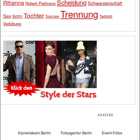
Scheidung
Rihanna
Schwangerschaft
Robert Pattinson
Trennung
Tochter
Sex
Sohn
Tournee
Twilight
Verlobung
Kamerateam Berlin
Fotoagentur Berlin
Event-Fotos